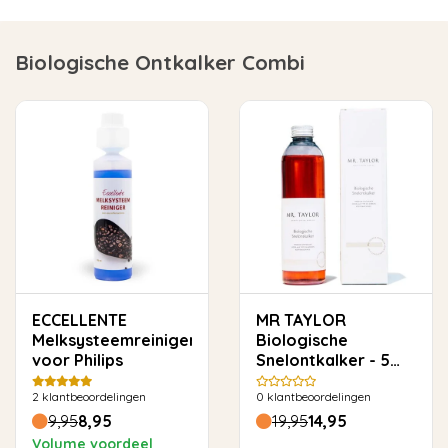
Biologische Ontkalker Combi
ECCELLENTE
MR TAYLOR
Melksysteemreiniger
Biologische
voor Philips
Snelontkalker - 5
keer ontkalken
2
klantbeoordelingen
0
klantbeoordelingen
9,95
8,95
19,95
14,95
Volume voordeel