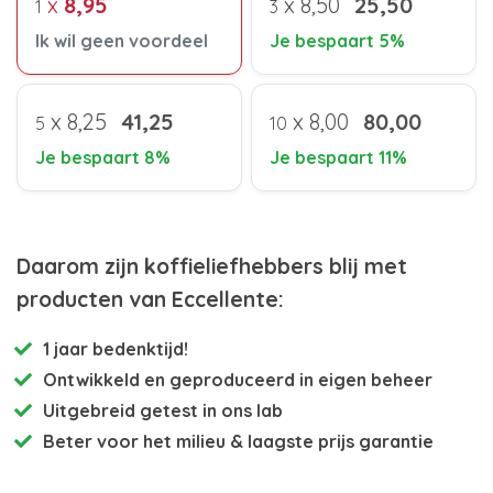
x
8,95
x
8,50
25,50
1
3
Ik wil geen voordeel
Je bespaart 5%
x
8,25
41,25
x
8,00
80,00
5
10
Je bespaart 8%
Je bespaart 11%
Daarom zijn koffieliefhebbers blij met
producten van Eccellente:
1 jaar bedenktijd!
Ontwikkeld en
geproduceerd in eigen beheer
Uitgebreid getest
in ons lab
Beter voor het milieu
& laagste prijs garantie