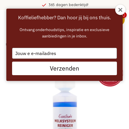
365 dagen bedenktijd!
0
Koffieliefhebber? Dan hoor jij bij ons thuis.
menu
Ontvang onderhoudstips, inspiratie en exclusieve
aanbiedingen in je inbox.
Home
/
ECCELLENTE Melksysteemreiniger voor Philips
Type
your
email
Verzenden