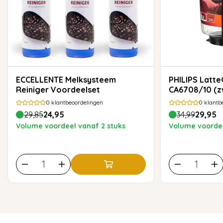
ECCELLENTE Melksysteem
PHILIPS LatteGo melkreservoir
Reiniger Voordeelset
CA6708/10 (zw
0
klantbeoordelingen
0
klantb
29,85
24,95
34,99
29,95
Volume voordeel vanaf 2 stuks
Volume voordee