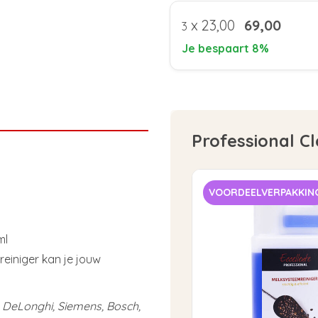
x
23,00
69,00
3
Je bespaart 8%
Professional C
VOORDEELVERPAKKIN
ml
einiger kan je jouw
, DeLonghi, Siemens, Bosch,