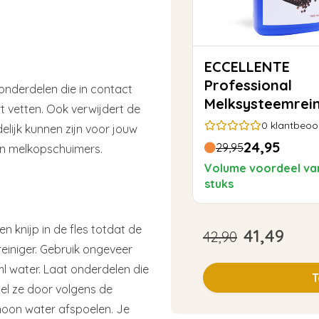
ECCELLENTE
Professional
 onderdelen die in contact
Melksysteemrein
t vetten. Ook verwijdert de
1000ml
0
klantbeoo
lijk kunnen zijn voor jouw
24,95
29,95
 en melkopschuimers.
Volume voordeel va
stuks
 knijp in de fles totdat de
41,49
42,90
einiger. Gebruik ongeveer
l water. Laat onderdelen die
T
el ze door volgens de
hoon water afspoelen. Je