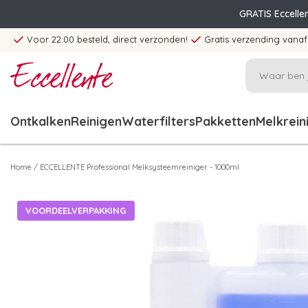
GRATIS Eccelle
Voor 22:00 besteld, direct verzonden!
Gratis verzending vanaf
Ontkalken
Reinigen
Waterfilters
Pakketten
Melkrein
Home
/
ECCELLENTE Professional Melksysteemreiniger - 1000ml
VOORDEELVERPAKKING