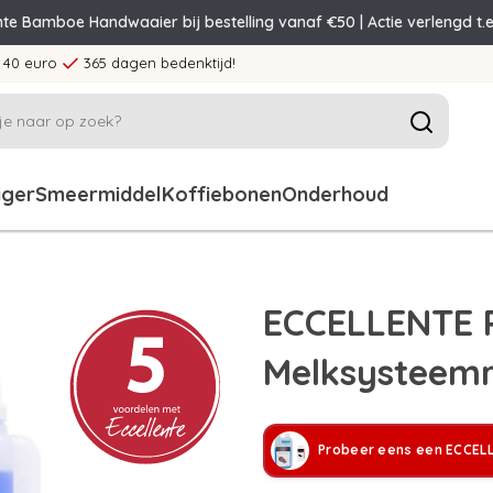
nte Bamboe Handwaaier bij bestelling vanaf €50 | Actie verlengd t.e
 40 euro
365 dagen bedenktijd!
iger
Smeermiddel
Koffiebonen
Onderhoud
ECCELLENTE 
Melksysteemr
Probeer eens een ECCELL