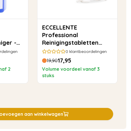
ECCELLENTE
Professional
iger -
Reinigingstabletten
100x 2gram
rdelingen
0
klantbeoordelingen
17,95
19,90
naf 2
Volume voordeel vanaf 3
stuks
oevoegen aan winkelwagen