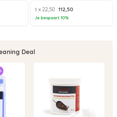
x
22,50
112,50
5
Je bespaart 10%
leaning Deal
G