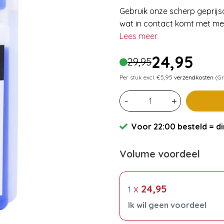
Gebruik onze scherp geprijsd
wat in contact komt met mel
Lees meer
24,95
29,95
Per stuk excl. €5,95
verzendkosten
(Gr
-
+
Voor 22:00 besteld = di
Volume voordeel
x
24,95
1
Ik wil geen voordeel