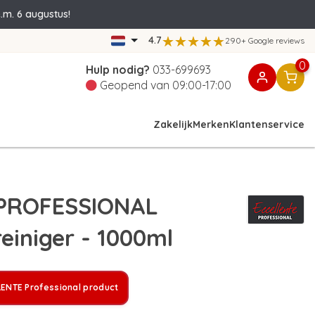
.m. 6 augustus!
4.7
290+ Google reviews
0
Hulp nodig?
033-699693
Geopend van 09:00-17:00
Zakelijk
Merken
Klantenservice
PROFESSIONAL
einiger - 1000ml
ENTE Professional product