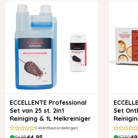
ECCELLENTE Professional
ECCELLE
Set van 25 st. 2in1
Set Ont
Reiniging & 1L Melkreiniger
Reinigi
0
klantbeoordelingen
44,95
49
54,95
57,50