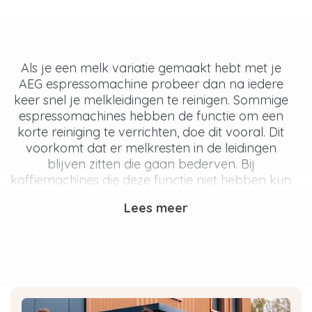
Als je een melk variatie gemaakt hebt met je
AEG espressomachine probeer dan na iedere
keer snel je melkleidingen te reinigen. Sommige
espressomachines hebben de functie om een
korte reiniging te verrichten, doe dit vooral. Dit
voorkomt dat er melkresten in de leidingen
blijven zitten die gaan bederven. Bij
koffiemachines die deze functie niet hebben kun
je het beste de onderdelen doorspoelen met
Lees meer
water.
Hoe moet ik mijn melkleidingen
reinigen?
Sommige espressomachines hebben een