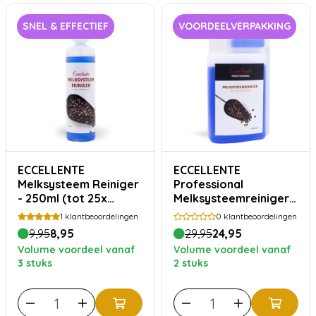
SNEL & EFFECTIEF
VOORDEELVERPAKKING
ECCELLENTE
ECCELLENTE
Melksysteem Reiniger
Professional
- 250ml (tot 25x
Melksysteemreiniger -
reinigen)
1000ml
1
klantbeoordelingen
0
klantbeoordelingen
9,95
8,95
29,95
24,95
Volume voordeel vanaf
Volume voordeel vanaf
3 stuks
2 stuks