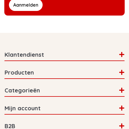
verschillende manieren betalen, net wat jij het
Aanmelden
makkelijkst vindt! iDeal is de meest gekozen
manier, maar je kunt ook gebruik maken van
PayPal of betalen na ontvangst. Als je voor
22:00 betaald hebt verstuurd het systeem
automatisch de bestelopdracht naar ons
magazijn en worden je producten bij elkaar
gezocht. Je kunt de volgende dag direct je
Klantendienst
producten gebruiken!
Producten
Categorieën
Mijn account
B2B