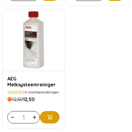
AEG
Melksysteemreiniger
0
klantbeoordelingen
12,50
12,50