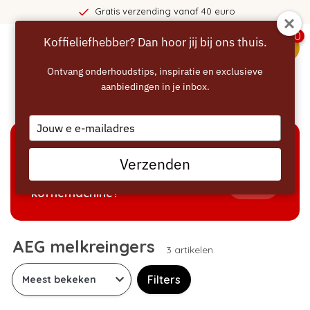
Gratis verzending vanaf 40 euro
0
Koffieliefhebber? Dan hoor jij bij ons thuis.
menu
Ontvang onderhoudstips, inspiratie en exclusieve
aanbiedingen in je inbox.
Home
/
Melkreiniger
/
AEG melkreingers
Type
your
email
KEUZEHULP
Verzenden
Welke producten passen bij mijn
Tonen
koffiemachine?
AEG melkreingers
3 artikelen
Filters