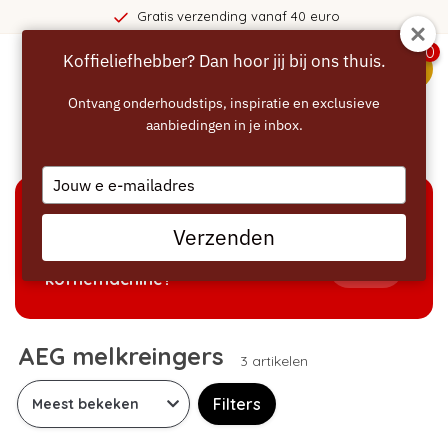
Gratis verzending vanaf 40 euro
0
Koffieliefhebber? Dan hoor jij bij ons thuis.
menu
Ontvang onderhoudstips, inspiratie en exclusieve
aanbiedingen in je inbox.
Home
/
Melkreiniger
/
AEG melkreingers
Type
your
email
KEUZEHULP
Verzenden
Welke producten passen bij mijn
Tonen
koffiemachine?
AEG melkreingers
3 artikelen
Filters