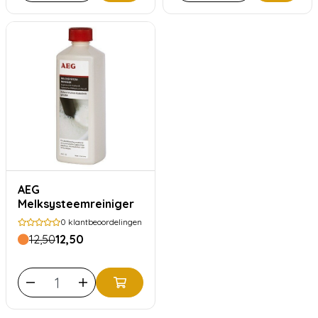
AEG
Melksysteemreiniger
0
klantbeoordelingen
12,50
12,50