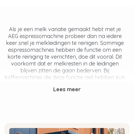
Als je een melk variatie gemaakt hebt met je
AEG espressomachine probeer dan na iedere
keer snel je melkleidingen te reinigen. Sommige
espressomachines hebben de functie om een
korte reiniging te verrichten, doe dit vooral. Dit
voorkomt dat er melkresten in de leidingen
blijven zitten die gaan bederven. Bij
koffiemachines die deze functie niet hebben kun
je het beste de onderdelen doorspoelen met
Lees meer
water.
Hoe moet ik mijn melkleidingen
reinigen?
Sommige espressomachines hebben een