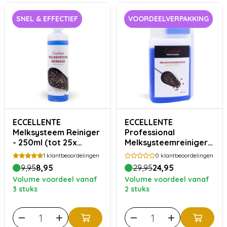
SNEL & EFFECTIEF
VOORDEELVERPAKKING
ECCELLENTE
ECCELLENTE
Melksysteem Reiniger
Professional
- 250ml (tot 25x
Melksysteemreiniger -
reinigen)
1000ml
1
klantbeoordelingen
0
klantbeoordelingen
9,95
8,95
29,95
24,95
Volume voordeel vanaf
Volume voordeel vanaf
3 stuks
2 stuks