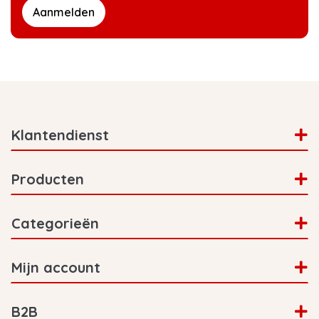
verschillende manieren betalen, net wat jij het
Aanmelden
makkelijkst vindt! iDeal is de meest gekozen
manier, maar je kunt ook gebruik maken van
PayPal of betalen na ontvangst. Als je voor
22:00 betaald hebt verstuurd het systeem
automatisch de bestelopdracht naar ons
magazijn en worden je producten bij elkaar
gezocht. Je kunt de volgende dag direct je
Klantendienst
producten gebruiken!
Producten
Categorieën
Mijn account
B2B