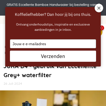
GRATIS Eccellente Bamboe Handwaaier bij bestelling vanaf
€50 | Actie verlengd t.e.m. 6 augustus!
Koffieliefhebber? Dan hoor jij bij ons thuis.
Gratis verzending vanaf 40 euro
Ontvang onderhoudstips, inspiratie en exclusieve
0
aanbiedingen in je inbox.
menu
Type
Home
your
/
Blogs
/
Handleidingen
/ JURA D4 - gebruik van
email
Eccellente Grey+ waterfilter
Verzenden
JURA D4 - gebruik van Eccellente
Grey+ waterfilter
26 Juli 2024