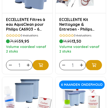
ECCELLENTE Filtres à
ECCELLENTE Kit
eau AquaClean pour
Nettoyage &
Philips CA6903 – 6
Entretien - Philips
pièces
Saeco
0
évaluations
0
évaluations
74,95
59,95
14,95
13,50
Volume voordeel vanaf
Volume voordeel vanaf
2 stuks
2 stuks
6 MAANDEN ONDERHOUD