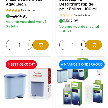
AquaClean
Détartrant rapide
pour Philips - 100 ml
2
évaluations
0
évaluations
17,95
14,95
3,50
2,95
Volume voordeel vanaf
3 stuks
Volume voordeel vanaf
6 stuks
MEEST GEKOCHT
6 MAANDEN ONDERHOUD