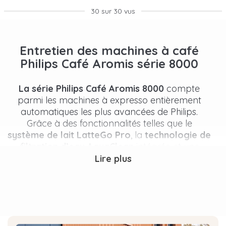
30 sur 30 vus
Entretien des machines à café
Philips Café Aromis série 8000
La série Philips Café Aromis 8000
compte
parmi les machines à expresso entièrement
automatiques les plus avancées de Philips.
Grâce à des fonctionnalités telles que le
système de lait LatteGo Pro
, la
technologie de
filtration d’eau AquaClean
intégrée et une
large gamme de spécialités de café, vous
Lire plus
pouvez déguster des expressos, des cafés, des
cappuccinos et d’autres spécialités à base de
lait d’une simple pression sur un bouton.
Pour maintenir votre
Philips Café Aromis série
8000 EP8757/20
en parfait état, un entretien