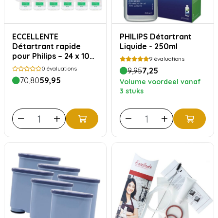
ECCELLENTE
PHILIPS Détartrant
Détartrant rapide
Liquide - 250ml
pour Philips – 24 x 100
9
évaluations
ml
0
évaluations
9,95
7,25
70,80
59,95
Volume voordeel vanaf
3 stuks