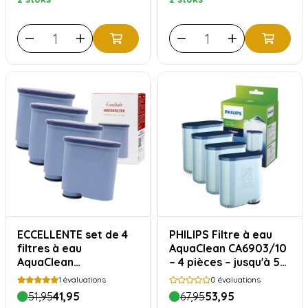
ECCELLENTE set de 4
PHILIPS Filtre à eau
filtres à eau
AquaClean CA6903/10
AquaClean
– 4 pièces – jusqu'à 5
compatibles avec
000 tasses
1
évaluations
0
évaluations
Philips Saeco
51,95
41,95
67,95
53,95