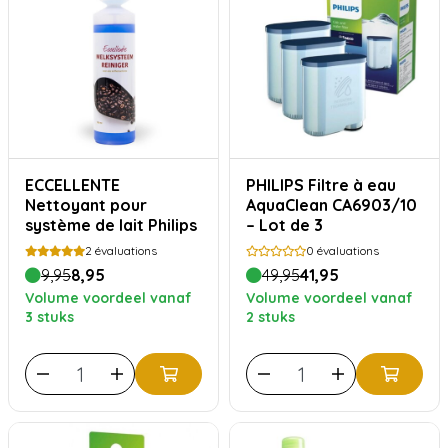
ECCELLENTE
PHILIPS Filtre à eau
Nettoyant pour
AquaClean CA6903/10
système de lait Philips
– Lot de 3
2
évaluations
0
évaluations
9,95
8,95
49,95
41,95
Volume voordeel vanaf
Volume voordeel vanaf
3 stuks
2 stuks