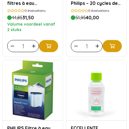
filtres à eau
Philips – 20 cycles de
AquaClean
détartrage
0
évaluations
0
évaluations
compatibles avec
44,85
31,50
51,95
40,00
Philips Saeco
Volume voordeel vanaf
2 stuks
PHILIPS Filtre à eau
ECCELLENTE