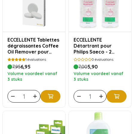
ECCELLENTE Tablettes
ECCELLENTE
dégraissantes Coffee
Détartrant pour
Oil Remover pour
Philips Saeco - 2
Philips Saeco - 10
pièces
1
évaluations
0
évaluations
pièces
7,95
6,95
7,00
5,90
Volume voordeel vanaf
Volume voordeel vanaf
3 stuks
3 stuks