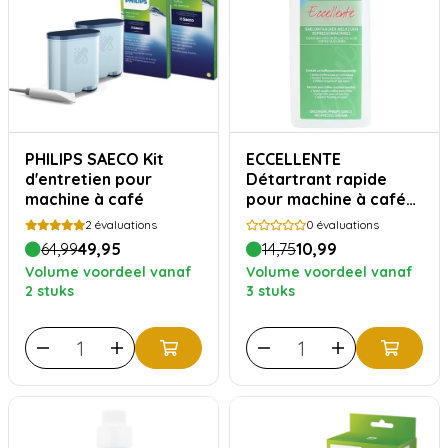
PHILIPS SAECO Kit
ECCELLENTE
d'entretien pour
Détartrant rapide
machine à café
pour machine à café
Philips – 500 ml (5
2
évaluations
0
évaluations
détartrages)
64,99
49,95
14,75
10,99
Volume voordeel vanaf
Volume voordeel vanaf
2 stuks
3 stuks