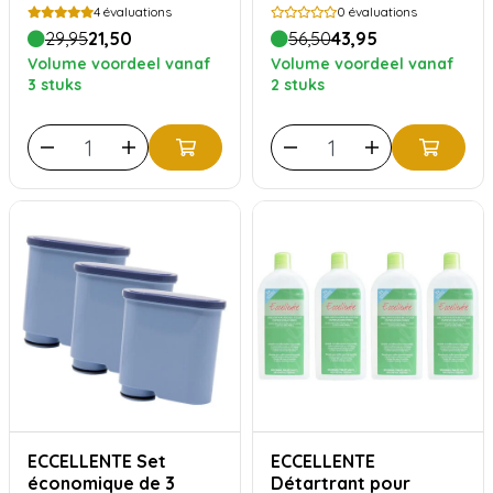
détartrant
4
évaluations
0
évaluations
29,95
21,50
56,50
43,95
Volume voordeel vanaf
Volume voordeel vanaf
3 stuks
2 stuks
ECCELLENTE Set
ECCELLENTE
économique de 3
Détartrant pour