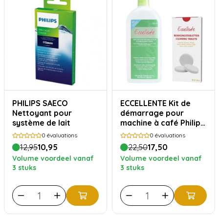
PHILIPS SAECO
ECCELLENTE Kit de
Nettoyant pour
démarrage pour
système de lait
machine à café Philips
– détartrant 500ml
0
évaluations
0
évaluations
(5x) + 10 pastilles de
12,95
10,95
22,50
17,50
nettoyage
Volume voordeel vanaf
Volume voordeel vanaf
3 stuks
3 stuks