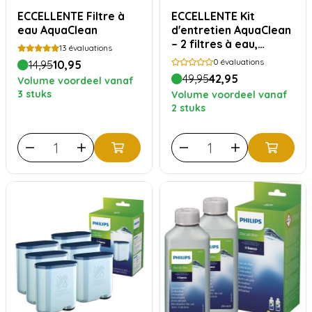
ECCELLENTE Filtre à
ECCELLENTE Kit
eau AquaClean
d'entretien AquaClean
– 2 filtres à eau,
13
évaluations
détartrant, pastilles
0
évaluations
14,95
10,95
nettoyantes et
49,95
42,95
Volume voordeel vanaf
graisse silicone
3 stuks
Volume voordeel vanaf
2 stuks