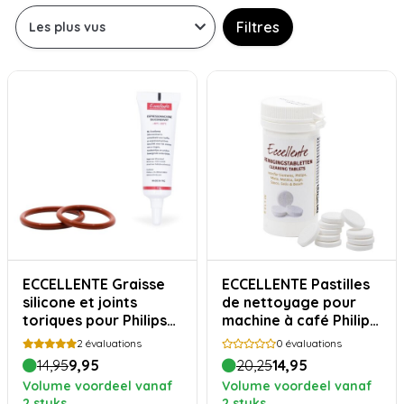
Filtres
ECCELLENTE Graisse
ECCELLENTE Pastilles
silicone et joints
de nettoyage pour
toriques pour Philips
machine à café Philips
Saeco
- 30 pièces
2
évaluations
0
évaluations
14,95
9,95
20,25
14,95
Volume voordeel vanaf
Volume voordeel vanaf
2 stuks
2 stuks