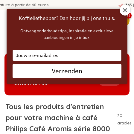
365 jours de réflexion !
0
Koffieliefhebber? Dan hoor jij bij ons thuis.
menu
Ontvang onderhoudstips, inspiratie en exclusieve
aanbiedingen in je inbox.
Accueil
/
Philips Café Aromis série 8000
Type
your
email
AIDE À LA SÉLECTION
Verzenden
Welke producten passen bij mijn
Tonen
koffiemachine?
Tous les produits d'entretien
30
pour votre machine à café
articles
Philips Café Aromis série 8000