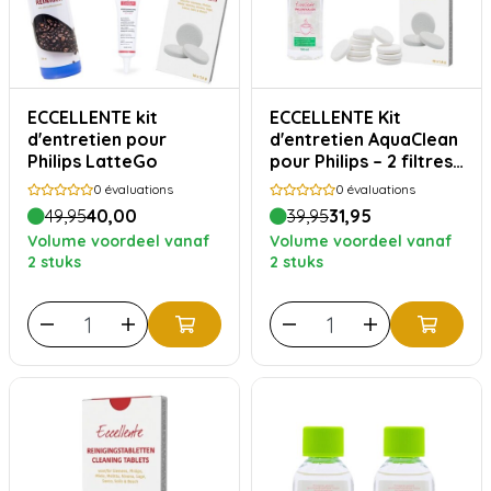
ECCELLENTE kit
ECCELLENTE Kit
d'entretien pour
d'entretien AquaClean
Philips LatteGo
pour Philips – 2 filtres
à eau, détartrant et
0
évaluations
0
évaluations
produit de nettoyage
49,95
40,00
39,95
31,95
Volume voordeel vanaf
Volume voordeel vanaf
2 stuks
2 stuks