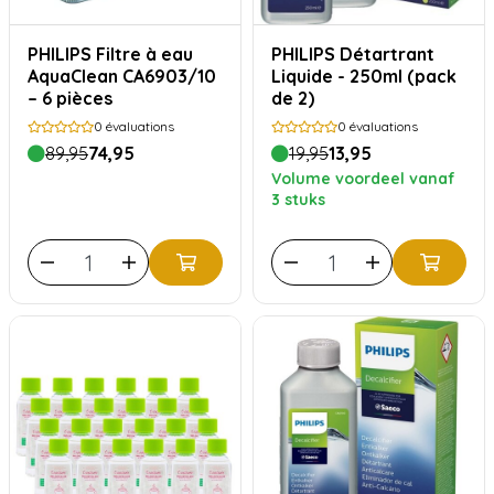
PHILIPS Filtre à eau
PHILIPS Détartrant
AquaClean CA6903/10
Liquide - 250ml (pack
– 6 pièces
de 2)
0
évaluations
0
évaluations
89,95
74,95
19,95
13,95
Volume voordeel vanaf
3 stuks