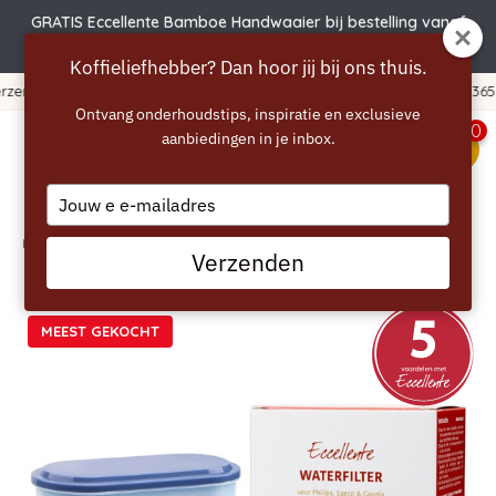
GRATIS Eccellente Bamboe Handwaaier bij bestelling vanaf
€50 | Actie verlengd t.e.m. 6 augustus!
Koffieliefhebber? Dan hoor jij bij ons thuis.
365 dagen bedenktijd!
Ontvang onderhoudstips, inspiratie en exclusieve
0
aanbiedingen in je inbox.
menu
Type
your
email
Home
/
ECCELLENTE AquaClean Waterfilter
Verzenden
MEEST GEKOCHT