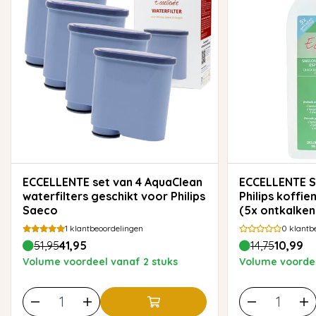
ECCELLENTE set van 4 AquaClean
ECCELLENTE Snelontkalker voor
waterfilters geschikt voor Philips
Philips koffi
Saeco
(5x ontkalken
1
klantbeoordelingen
0
klantb
51,95
41,95
14,75
10,99
Volume voordeel vanaf 2 stuks
Volume voordee