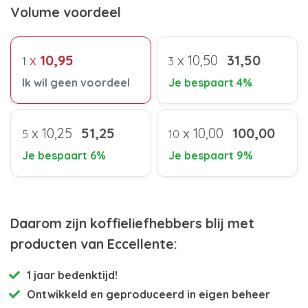
Volume voordeel
x
10,95
x
10,50
31,50
1
3
Ik wil geen voordeel
Je bespaart 4%
x
10,25
51,25
x
10,00
100,00
5
10
Je bespaart 6%
Je bespaart 9%
Daarom zijn koffieliefhebbers blij met
producten van Eccellente:
1 jaar bedenktijd!
Ontwikkeld en
geproduceerd in eigen beheer