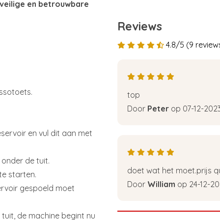
veilige en betrouwbare
Reviews
4.8/5 (9 review
ssotoets.
top
Door
Peter
op 07-12-202
eservoir en vul dit aan met
onder de tuit.
doet wat het moet.prijs qu
te starten.
Door
William
op 24-12-20
ervoir gespoeld moet
tuit, de machine begint nu