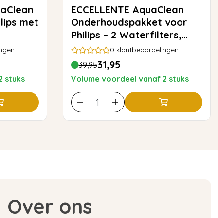
ECCELLENTE AquaClean
ilips met
Onderhoudspakket voor
Philips – 2 Waterfilters,
Ontkalker & Reiniging
ingen
0
klantbeoordelingen
31,95
39,95
2 stuks
Volume voordeel vanaf 2 stuks
Over ons