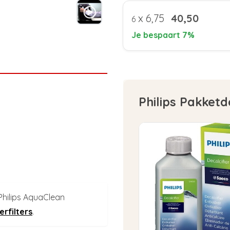
x
6,75
40,50
6
Je bespaart 7%
Philips Pakketd
Philips AquaClean
erfilters
.