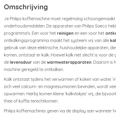
Omschrijving
Je Philips koffiemachine moet regelmatig schoongemaakt 
onderhoudsmiddelen. De apparaten van Philips Saeco heb
programma's. Een voor het
reinigen
en een voor het
ontk
ontkalkingsprogramma maakt het systeem vrij van alle
ka
gebruik van deze elektrische, huishoudelijke apparaten, di
komen, ontstaat er kalk. Hoewel kalk niet slecht is voor de
de
levensduur
van de
warmwaterapparaten
. Daarom is 
machine geregeld te ontkalken.
Kalk ontstaat tijdens het verwarmen of koken van water. Vo
zich veel calcium- en magnesiumionen bevinden, wordt veel
opwarmen. Hierbij komen kleine ‘kalkvlokjes’ vrij, die bijvo
thee of koffie terechtkomen.
Philips koffiemachines geven via de display aan wanneer he