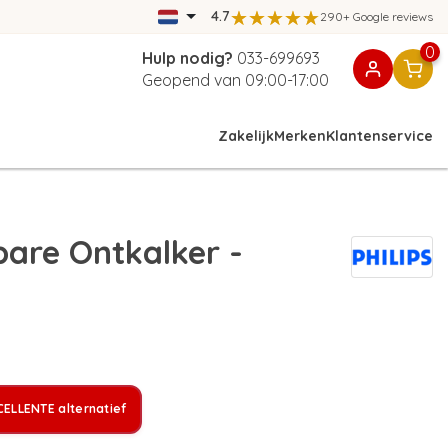
4.7
290+ Google reviews
0
Hulp nodig?
033-699693
Geopend van 09:00-17:00
Zakelijk
Merken
Klantenservice
bare Ontkalker -
ELLENTE alternatief