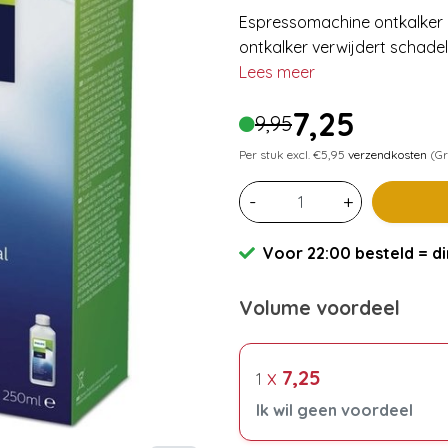
Espressomachine ontkalker i
ontkalker verwijdert schadel
Lees meer
7,25
9,95
Per stuk excl. €5,95
verzendkosten
(Gr
-
+
Voor 22:00 besteld = di
Volume voordeel
x
7,25
1
Ik wil geen voordeel