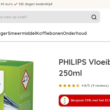
 40 euro
365 dagen bedenktijd!
iger
Smeermiddel
Koffiebonen
Onderhoud
PHILIPS Vloei
250ml
4.8/5 (9 reviews)
Bespaar 59% met het ECC