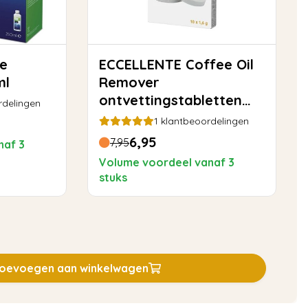
ECCELLENTE Coffee Oil
ml
Remover
ontvettingstabletten
rdelingen
voor Philips Saeco - 10
1
klantbeoordelingen
stuks
6,95
7,95
naf 3
Volume voordeel vanaf 3
stuks
oevoegen aan winkelwagen