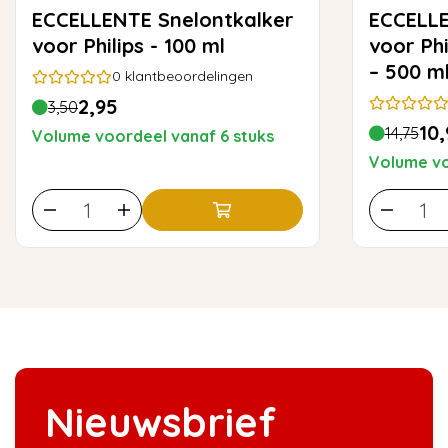
ECCELLENTE Snelontkalker
ECCELLENTE Snel
voor Philips - 100 ml
voor Ph
– 500 m
0
klantbeoordelingen
2,95
3,50
10,
14,75
Volume voordeel vanaf 6 stuks
Volume vo
Nieuwsbrief