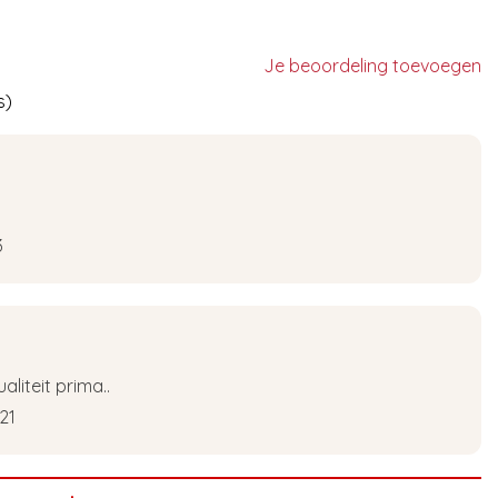
Je beoordeling toevoegen
s)
3
aliteit prima..
21