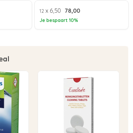
x
6,50
78,00
12
Je bespaart 10%
eal