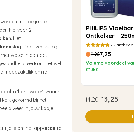
worden met de juiste
PHILIPS Vloeibare
ben hiervoor 2
Ontkalker - 250
alken
. Het
9
klantbeoo
lkaanslag
. Door veelvuldig
7,25
9,95
e met water in contact
Volume voordeel va
 gezondheid,
verkort
het wel
stuks
het noodzakelijk om je
oral in ‘hard water’, waarin
13,25
14,20
 kalk gevormd bij het
orbeeld weer in jouw kopje
T
t tijd is om het apparaat te