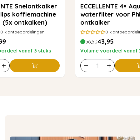
ontkalker
ECCELLENTE 4× AquaClean
ilips koffiemachine
waterfilter voor Ph
l (5x ontkalken)
ontkalker
0
klantbeoordelingen
0
klantbeoordel
99
43,95
56,50
ordeel vanaf 3 stuks
Volume voordeel vanaf 