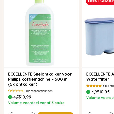
MEEST GEKOC
ECCELLENTE Snelontkalker voor
ECCELLENTE AquaClean
Philips koffiemachine – 500 ml
Waterfilter
(5x ontkalken)
13
klantb
0
klantbeoordelingen
14,95
10,95
14,75
10,99
Volume voordee
Volume voordeel vanaf 3 stuks