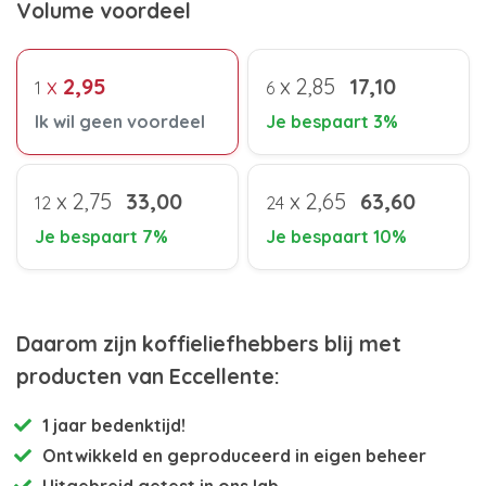
Volume voordeel
x
2,95
x
2,85
17,10
1
6
Ik wil geen voordeel
Je bespaart 3%
x
2,75
33,00
x
2,65
63,60
12
24
Je bespaart 7%
Je bespaart 10%
Daarom zijn koffieliefhebbers blij met
producten van Eccellente:
1 jaar bedenktijd!
Ontwikkeld en
geproduceerd in eigen beheer
Uitgebreid getest
in ons lab