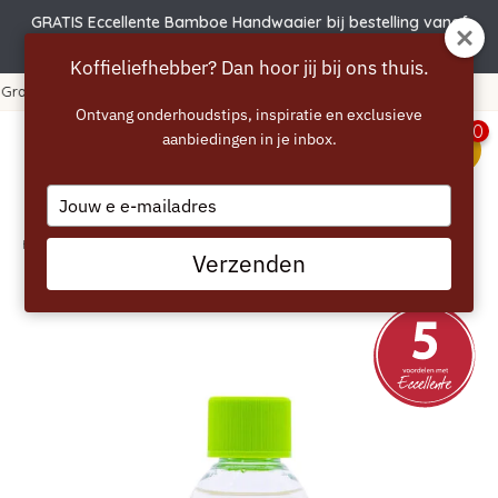
GRATIS Eccellente Bamboe Handwaaier bij bestelling vanaf
€50 | Actie verlengd t.e.m. 6 augustus!
Koffieliefhebber? Dan hoor jij bij ons thuis.
uro
365 dagen bedenktijd!
Ontvang onderhoudstips, inspiratie en exclusieve
0
aanbiedingen in je inbox.
menu
Type
your
email
Home
/
ECCELLENTE Snelontkalker voor Philips - 100 ml
Verzenden