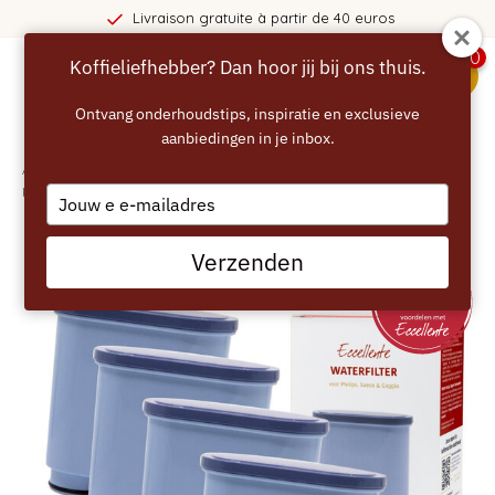
 partir de 40 euros
365 jours de 
0
Koffieliefhebber? Dan hoor jij bij ons thuis.
menu
Ontvang onderhoudstips, inspiratie en exclusieve
aanbiedingen in je inbox.
Accueil
/
ECCELLENTE set de 4 filtres à eau AquaClean compatibles avec
Philips Saeco
Type
your
email
Verzenden