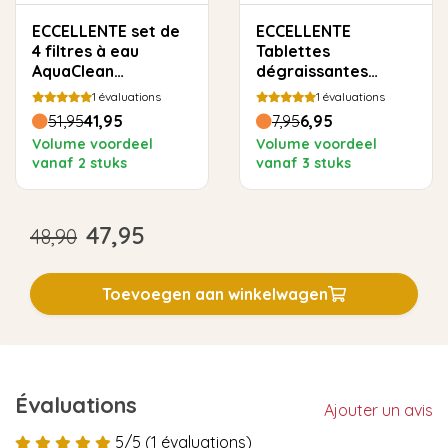
ECCELLENTE set de
ECCELLENTE
4 filtres à eau
Tablettes
AquaClean
dégraissantes
compatibles avec
Coffee Oil Remover
1
évaluations
1
évaluations
Philips Saeco
pour Philips Saeco -
51,95
41,95
7,95
6,95
10 pièces
Volume voordeel
Volume voordeel
vanaf 2 stuks
vanaf 3 stuks
47,95
48,90
Toevoegen aan winkelwagen
Évaluations
Ajouter un avis
5/5 (1 évaluations)