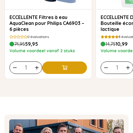
ECCELLENTE Filtres à eau
ECCELLENTE Détartrant rapide
AquaClean pour Philips CA6903 –
Bouteille éco
6 pièces
lactique
0
évaluations
8
évaluat
74,95
59,95
14,75
10,99
Volume voordeel vanaf 2 stuks
Volume voordee