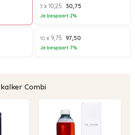
x
10,25
30,75
3
Je bespaart 2%
x
9,75
97,50
10
Je bespaart 7%
tkalker Combi