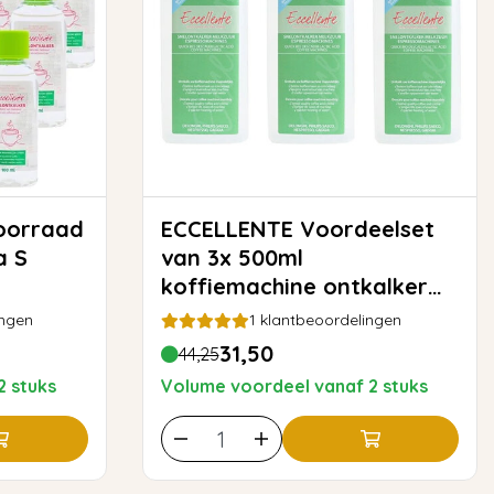
ECCELLENTE Voordeelset
a S
van 3x 500ml
koffiemachine ontkalker
voor DeLonghi
ingen
1
klantbeoordelingen
31,50
44,25
2 stuks
Volume voordeel vanaf 2 stuks