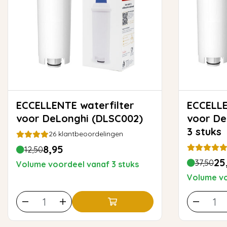
ECCELLENTE waterfilter
ECCELLENTE wat
voor DeLonghi (DLSC002)
voor De
3 stuks
26
klantbeoordelingen
8,95
12,50
25
37,50
Volume voordeel vanaf 3 stuks
Volume vo