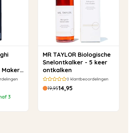
MR TAYLOR Biologische
Snelontkalker - 5 keer
e Maker
ontkalken
17
rdelingen
0
klantbeoordelingen
14,95
19,95
naf 3