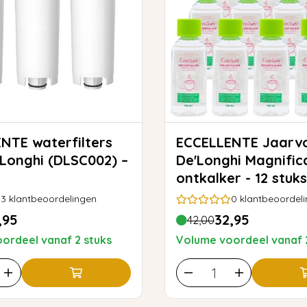
erfilters
ECCELLENTE Jaarvoorraad
Longhi (DLSC002) –
De'Longhi Magnific
ontkalker - 12 stuks
3
klantbeoordelingen
0
klantbeoordel
,95
32,95
42,00
ordeel vanaf 2 stuks
Volume voordeel vanaf 