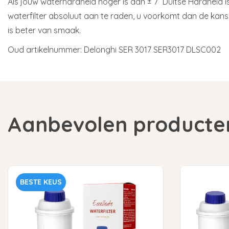
Als jouw waterhardheid hoger is dan ± 7˚ Duitse Hardheid 
waterfilter absoluut aan te raden, u voorkomt dan de kans
is beter van smaak.
Oud artikelnummer: Delonghi SER 3017 SER3017 DLSC002
Aanbevolen producte
BESTE KEUS