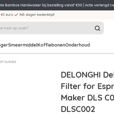
nte Bamboe Handwaaier bij bestelling vanaf €50 | Actie verlengd t.e
 40 euro
365 dagen bedenktijd!
iger
Smeermiddel
Koffiebonen
Onderhoud
3017 DLSC002
DELONGHI De
Filter for Es
Maker DLS C
DLSC002