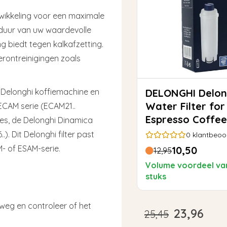
wikkeling voor een maximale
nsduur van uw waardevolle
 biedt tegen kalkafzetting.
erontreinigingen zoals
e Delonghi koffiemachine en
DELONGHI Delonghi
Water Filter for
CAM serie (ECAM21..
Espresso Coffe
ies, de Delonghi Dinamica
DLS C002 SER30
). Dit Delonghi filter past
0
klantbeoo
DLSC002
- of ESAM-serie.
10,50
12,95
Volume voordeel va
stuks
 weg en controleer of het
23,96
25,45