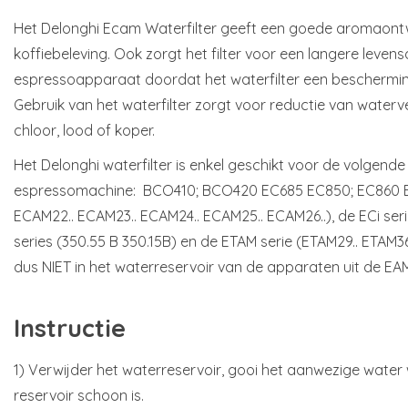
Het Delonghi Ecam Waterfilter geeft een goede aromaont
koffiebeleving. Ook zorgt het filter voor een langere leve
espressoapparaat doordat het waterfilter een bescherming
Gebruik van het waterfilter zorgt voor reductie van waterv
chloor, lood of koper.
Het Delonghi waterfilter is enkel geschikt voor de volgend
espressomachine: BCO410; BCO420 EC685 EC850; EC860 E
ECAM22.. ECAM23.. ECAM24.. ECAM25.. ECAM26..), de ECi ser
series (350.55 B 350.15B) en de ETAM serie (ETAM29.. ETAM36..
dus NIET in het waterreservoir van de apparaten uit de EAM
Instructie
1) Verwijder het waterreservoir, gooi het aanwezige water
reservoir schoon is.