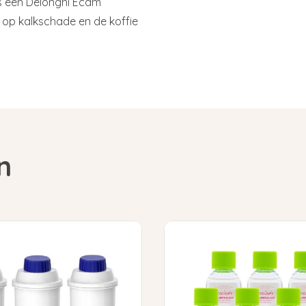
is een Delonghi Ecam
 op kalkschade en de koffie
n