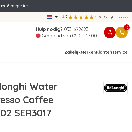
.m. 6 augustus!
4.7
290+ Google reviews
0
Hulp nodig?
033-699693
Geopend van 09:00-17:00
Zakelijk
Merken
Klantenservice
longhi Water
presso Coffee
002 SER3017