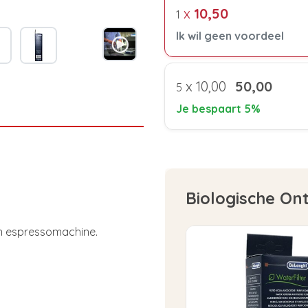
x
10,50
1
Ik wil geen voordeel
x
10,00
50,00
5
Je bespaart 5%
Biologische On
en espressomachine.