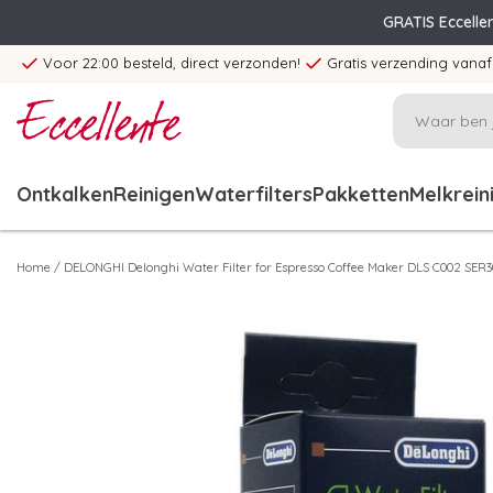
GRATIS Eccelle
Voor 22:00 besteld, direct verzonden!
Gratis verzending vanaf
Ontkalken
Reinigen
Waterfilters
Pakketten
Melkrein
Home
/
DELONGHI Delonghi Water Filter for Espresso Coffee Maker DLS C002 SER