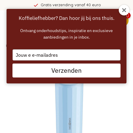
Gratis verzending vanaf 40 euro
0
Koffieliefhebber? Dan hoor jij bij ons thuis.
menu
Ontvang onderhoudstips, inspiratie en exclusieve
aanbiedingen in je inbox.
Home
/
JURA Waterfilter Claris Blue+
Type
your
email
Verzenden