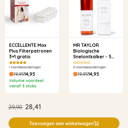
ECCELLENTE Max
MR TAYLOR
Plus Filterpatronen
Biologische
3+1 gratis
Snelontkalker - 5
keer ontkalken
1
klantbeoordelingen
0
klantbeoordelingen
19,95
14,95
19,95
14,95
Volume voordeel
vanaf 3 stuks
28,41
29,90
Toevoegen aan winkelwagen