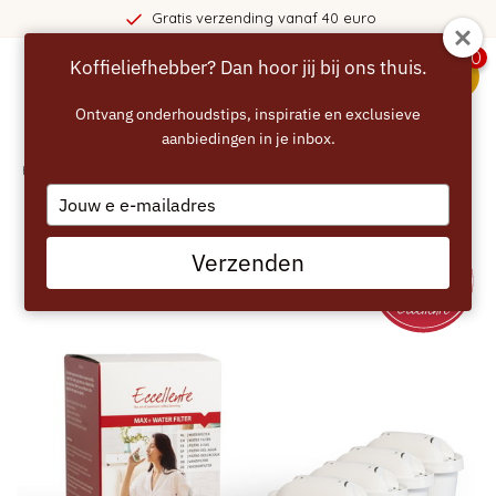
tis verzending vanaf 40 euro
0
Koffieliefhebber? Dan hoor jij bij ons thuis.
menu
Ontvang onderhoudstips, inspiratie en exclusieve
aanbiedingen in je inbox.
Home
/
ECCELLENTE Max Plus Filterpatronen 3+1 gratis
Type
your
email
Verzenden