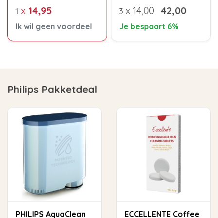
x
14,95
x
14,00
42,00
1
3
Ik wil geen voordeel
Je bespaart 6%
Philips Pakketdeal
PHILIPS AquaClean
ECCELLENTE Coffee