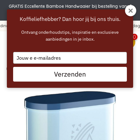
GRATIS Eccellente Bamboe Handwaaier bij bestelling vanaf
€50 | Actie verlengd t.e.m. 6 augustus!
Koffieliefhebber? Dan hoor jij bij ons thuis.
365 dagen bedenktijd!
Ontvang onderhoudstips, inspiratie en exclusieve
0
aanbiedingen in je inbox.
menu
Type
your
email
Home
/
PHILIPS AquaClean Waterfilter
Verzenden