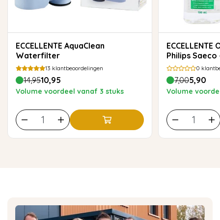
ECCELLENTE AquaClean
ECCELLENTE Ontkalker voor
Waterfilter
Philips Saeco 
13
klantbeoordelingen
0
klantb
14,95
10,95
7,00
5,90
Volume voordeel vanaf 3 stuks
Volume voordee