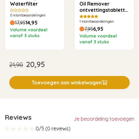
Waterfilter
Oil Remover
ontvettingstabletten
0
klantbeoordelingen
voor Philips Saeco -
1
klantbeoordelingen
10 stuks
17,95
14,95
7,95
6,95
Volume voordeel
vanaf 3 stuks
Volume voordeel
vanaf 3 stuks
20,95
21,90
Toevoegen aan winkelwagen
Reviews
Je beoordeling toevoegen
0/5 (0 reviews)