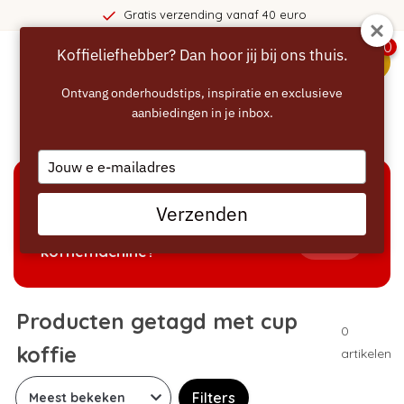
Gratis verzending vanaf 40 euro
0
Koffieliefhebber? Dan hoor jij bij ons thuis.
menu
Ontvang onderhoudstips, inspiratie en exclusieve
aanbiedingen in je inbox.
Home
/
Tags
/
cup koffie
Type
your
email
KEUZEHULP
Verzenden
Welke producten passen bij mijn
Tonen
koffiemachine?
Producten getagd met cup
0
koffie
artikelen
Filters