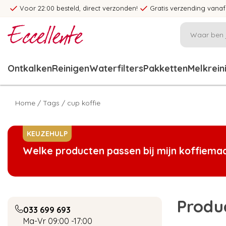
Voor 22:00 besteld, direct verzonden!
Gratis verzending vanaf
Ontkalken
Reinigen
Waterfilters
Pakketten
Melkrein
Home
/
Tags
/
cup koffie
KEUZEHULP
Welke producten passen bij mijn koffiema
Produ
033 699 693
Ma-Vr 09:00 -17:00