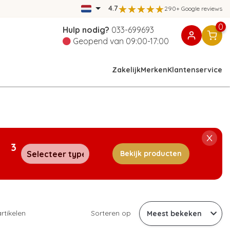
4.7
290+ Google reviews
0
Hulp nodig?
033-699693
Geopend van 09:00-17:00
Zakelijk
Merken
Klantenservice
3
Bekijk producten
rtikelen
Sorteren op