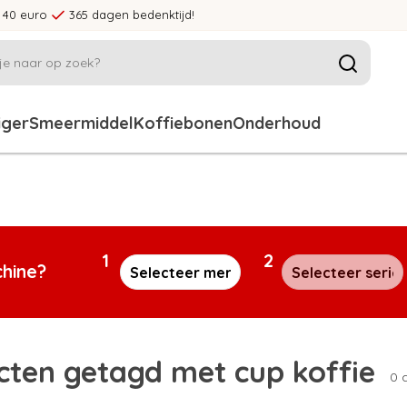
 40 euro
365 dagen bedenktijd!
iger
Smeermiddel
Koffiebonen
Onderhoud
1
2
chine?
cten getagd met cup koffie
0 a