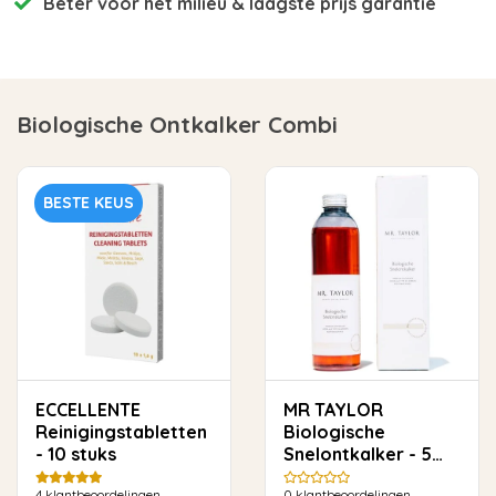
Beter voor het milieu
& laagste prijs garantie
Biologische Ontkalker Combi
BESTE KEUS
ECCELLENTE
MR TAYLOR
Reinigingstabletten
Biologische
- 10 stuks
Snelontkalker - 5
keer ontkalken
4
klantbeoordelingen
0
klantbeoordelingen