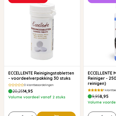
ECCELLENTE Reinigingstabletten
ECCELLENTE Melksysteem
- voordeelverpakking 30 stuks
Reiniger - 25
reinigen)
0
klantbeoordelingen
1
klantbe
20,25
14,95
9,95
8,95
Volume voordeel vanaf 2 stuks
Volume voordee