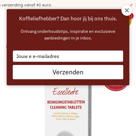
365 dagen bedenktijd!
0
Koffieliefhebber? Dan hoor jij bij ons thuis.
menu
Ontvang onderhoudstips, inspiratie en exclusieve
aanbiedingen in je inbox.
Home
/
ECCELLENTE Reinigingstabletten - 10 stuks
Type
your
email
Verzenden
BESTE KEUS