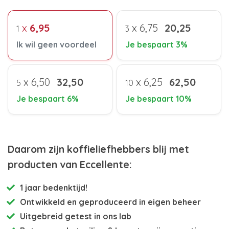
x
6,95
x
6,75
20,25
1
3
Ik wil geen voordeel
Je bespaart 3%
x
6,50
32,50
x
6,25
62,50
5
10
Je bespaart 6%
Je bespaart 10%
Daarom zijn koffieliefhebbers blij met
producten van Eccellente:
1 jaar bedenktijd!
Ontwikkeld en
geproduceerd in eigen beheer
Uitgebreid getest
in ons lab