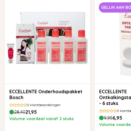
GELIJK AAN B
ECCELLENTE Onderhoudspakket
ECCELLENTE
Bosch
Ontkalkingst
- 6 stuks
0
klantbeoordelingen
0
klantb
28,40
21,95
9,95
6,95
Volume voordeel vanaf 2 stuks
Volume voordee