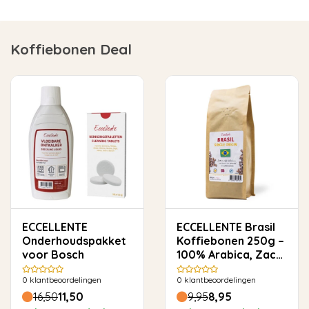
Koffiebonen Deal
ECCELLENTE
ECCELLENTE Brasil
Onderhoudspakket
Koffiebonen 250g –
voor Bosch
100% Arabica, Zacht
& Rond
0
klantbeoordelingen
0
klantbeoordelingen
16,50
11,50
9,95
8,95