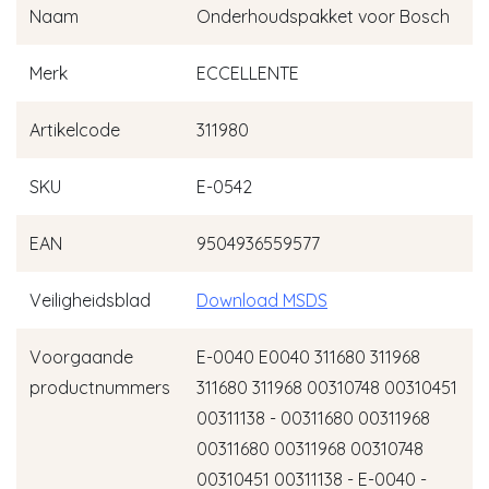
Naam
Onderhoudspakket voor Bosch
Merk
ECCELLENTE
Artikelcode
311980
SKU
E-0542
EAN
9504936559577
Veiligheidsblad
Download MSDS
Voorgaande
E-0040 E0040 311680 311968
productnummers
311680 311968 00310748 00310451
00311138 - 00311680 00311968
00311680 00311968 00310748
00310451 00311138 - E-0040 -