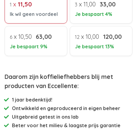
x
11,50
x
11,00
33,00
1
3
Ik wil geen voordeel
Je bespaart 4%
x
10,50
63,00
x
10,00
120,00
6
12
Je bespaart 9%
Je bespaart 13%
Daarom zijn koffieliefhebbers blij met
producten van Eccellente:
1 jaar bedenktijd!
Ontwikkeld en
geproduceerd in eigen beheer
Uitgebreid getest
in ons lab
Beter voor het milieu
& laagste prijs garantie