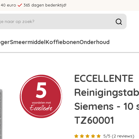
 40 euro
365 dagen bedenktijd!
iger
Smeermiddel
Koffiebonen
Onderhoud
1
ECCELLENTE
Reinigingstab
Siemens - 10 
TZ60001
5/5 (2 reviews)