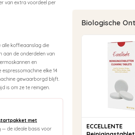
er van extra voordeel per
Biologische On
 alle koffieaanslag die
ch aan de onderdelen van
hermoskannen en
je espressomachine elke 14
achine gewaarborgd blijft.
d is om ze te reinigen.
startpakket met
ECCELLENTE
n
— de ideale basis voor
Reinigingstable