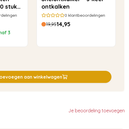
0 stuks
ontkalken
01
rdelingen
0
klantbeoordelingen
14,95
19,95
naf 3
oevoegen aan winkelwagen
Je beoordeling toevoegen
)