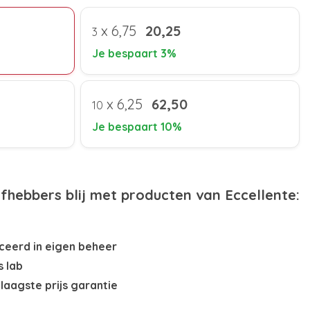
x
6,75
20,25
3
Je bespaart 3%
x
6,25
62,50
10
Je bespaart 10%
efhebbers blij met producten van Eccellente:
eerd in eigen beheer
s lab
laagste prijs garantie