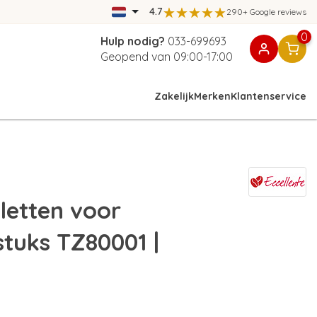
4.7
290+ Google reviews
0
Hulp nodig?
033-699693
Geopend van 09:00-17:00
Zakelijk
Merken
Klantenservice
letten voor
stuks TZ80001 |