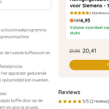
e.
voor Siemens - 1
TZ80001 | TZ600
2
klantbeoo
6,95
7,95
Volume voordeel va
met schoonmaakprogramma
stuks
espressomachine.
20,41
21,90
oor de tweede koffiesoort en
T
fiezetproces.
 je het apparaat gedurende
t oplosmiddel kan inwerken.
Reviews
ter.
opjes koffie door op de
5/5 (2 reviews
en) en gooi je ze weg.