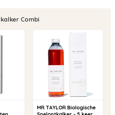
tkalker Combi
MR TAYLOR Biologische
tten
Snelontkalker - 5 keer