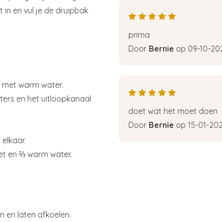
in en vul je de druipbak
prima
Door
Bernie
op 09-10-20
ze met warm water.
lters en het uitloopkanaal
doet wat het moet doen
Door
Bernie
op 15-01-20
 elkaar.
et en ⅔ warm water.
 en laten afkoelen.