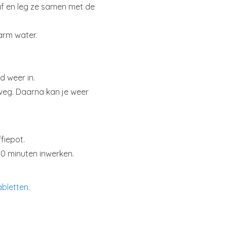
 af en leg ze samen met de
arm water.
d weer in.
 weg. Daarna kan je weer
fiepot.
0 minuten inwerken.
abletten
.