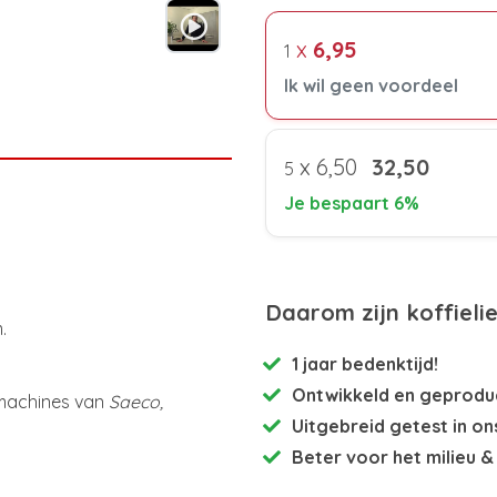
x
6,95
1
Ik wil geen voordeel
x
6,50
32,50
5
Je bespaart 6%
Daarom zijn koffieli
.
1 jaar bedenktijd!
Ontwikkeld en
geproduc
omachines van
Saeco,
Uitgebreid getest
in on
Beter voor het milieu
& 