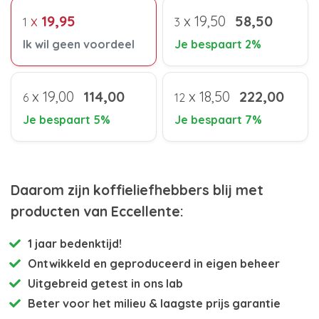
x
19,95
x
19,50
58,50
1
3
Ik wil geen voordeel
Je bespaart 2%
x
19,00
114,00
x
18,50
222,00
6
12
Je bespaart 5%
Je bespaart 7%
Daarom zijn koffieliefhebbers blij met
producten van Eccellente:
1 jaar bedenktijd!
Ontwikkeld en
geproduceerd in eigen beheer
Uitgebreid getest
in ons lab
Beter voor het milieu
& laagste prijs garantie