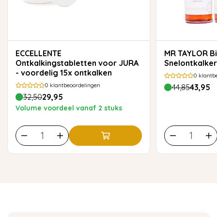
ECCELLENTE
MR TAYLOR Biologische
Ontkalkingstabletten voor JURA
Snelontkalke
- voordelig 15x ontkalken
0
klantb
0
klantbeoordelingen
44,85
43,95
32,50
29,95
Volume voordeel vanaf 2 stuks