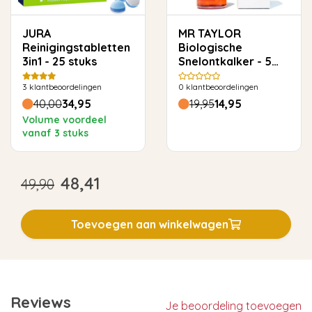
JURA
MR TAYLOR
Reinigingstabletten
Biologische
3in1 - 25 stuks
Snelontkalker - 5
keer ontkalken
3
klantbeoordelingen
0
klantbeoordelingen
40,00
34,95
19,95
14,95
Volume voordeel
vanaf 3 stuks
48,41
49,90
Toevoegen aan winkelwagen
Reviews
Je beoordeling toevoegen