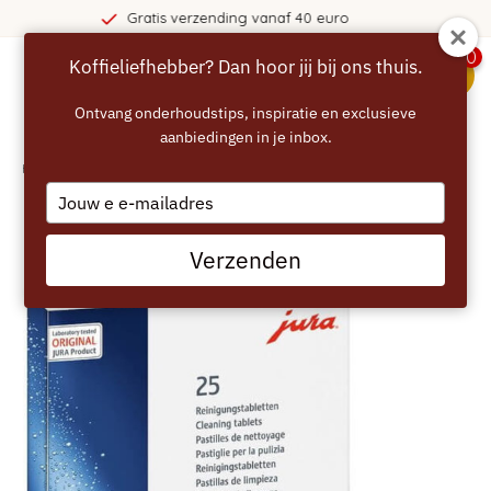
ing vanaf 40 euro
365 dagen
0
Koffieliefhebber? Dan hoor jij bij ons thuis.
menu
Ontvang onderhoudstips, inspiratie en exclusieve
aanbiedingen in je inbox.
Home
/
JURA Reinigingstabletten 3in1 - 25 stuks
Type
your
email
Verzenden
2IN1 VOOR JURA