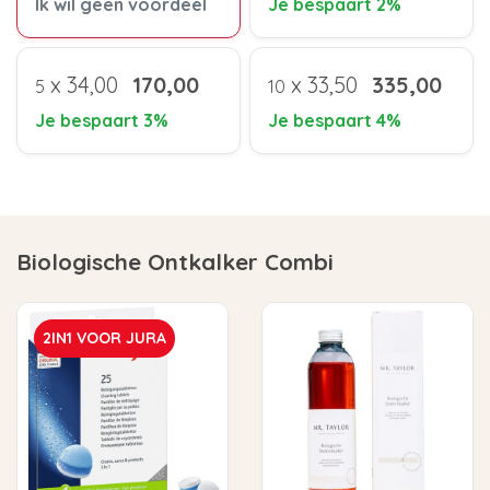
Ik wil geen voordeel
Je bespaart 2%
x
34,00
170,00
x
33,50
335,00
5
10
Je bespaart 3%
Je bespaart 4%
Biologische Ontkalker Combi
2IN1 VOOR JURA