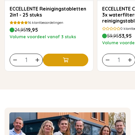
ECCELLENTE Reinigingstabletten
ECCELLENTE Care Kit voor Jura –
2in1 - 25 stuks
3x waterfilter
reinigingstab
16
klantbeoordelingen
0
klantb
24,95
19,95
59,95
53,95
Volume voordeel vanaf 3 stuks
Volume voordee