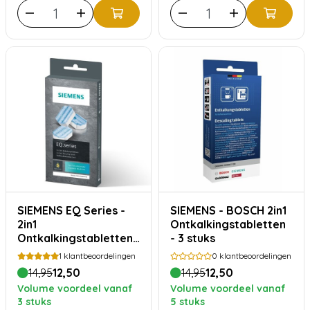
SIEMENS EQ Series -
SIEMENS - BOSCH 2in1
2in1
Ontkalkingstabletten
Ontkalkingstabletten
- 3 stuks
TZ80002B
1
klantbeoordelingen
0
klantbeoordelingen
14,95
12,50
14,95
12,50
Volume voordeel vanaf
Volume voordeel vanaf
3 stuks
5 stuks