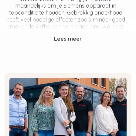
maandelijks om je Siemens apparaat in
topconditie te houden. Gebrekkig onderhoud
heeft veel nadelige effecten zoals minder goed
smakende koffie, een vertraagd brouwproces
en kans op schade door verstoppingen.
Lees meer
Wil je Siemens ontkalker bestellen voor je
Siemens koffiemachine of ben je op zoek naar
een Siemens ontkalker voor de stoomoven?
Dan ben je bij Eccellente aan het juiste adres!
We hebben een uitgebreid assortiment met
alles dat je nodig hebt voor Siemens onderhoud,
inclusief de juiste Siemens ontkalker voor jouw
apparaat.
Waarom moet ik mijn
Siemens apparaat