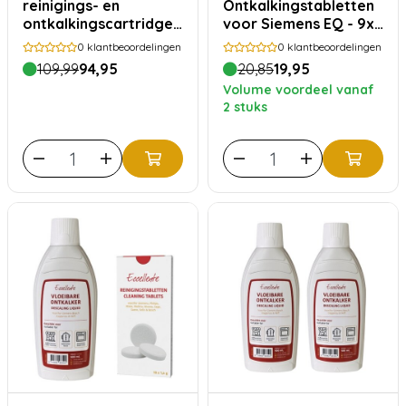
reinigings- en
Ontkalkingstabletten
ontkalkingscartridge -
voor Siemens EQ - 9x
TZ800Z3
ontkalken
0
klantbeoordelingen
0
klantbeoordelingen
109,99
94,95
20,85
19,95
Volume voordeel vanaf
2 stuks