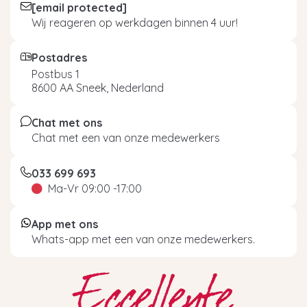
verwijderen van koffievet en koffieresten.
[email protected]
Wij reageren op werkdagen binnen 4 uur!
Goedkoper alternatief
Postadres
ontkalker
Postbus 1
8600 AA Sneek, Nederland
Eccellente heeft ook haar eigen lijn huismerk
Chat met ons
producten die perfect geschikt zijn voor
Chat met een van onze medewerkers
Siemens apparaten. Onze producten zijn van
hoogwaardige kwaliteit tegen een scherpe prijs!
Voor Siemens heeft Eccellente ook de
033 699 693
Ma-Vr 09:00 -17:00
ontkalkingstabletten.
Ontkalkingstabletten
Siemens van Eccellente
zijn van hetzelfde
formaat als origineel. Erg handig dus om gelijk
App met ons
de juiste dosering in je waterreservoir te doen.
Whats-app met een van onze medewerkers.
Daarnaast is de werkzame stof in deze
tabletten ook hetzelfde.
Ook heeft
Eccellente reinigingstabletten
en