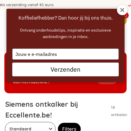
o
365 dagen bedenktijd!
0
Koffieliefhebber? Dan hoor jij bij ons thuis.
menu
Ontvang onderhoudstips, inspiratie en exclusieve
aanbiedingen in je inbox.
Home
/
Ontkalken
/
Siemens ontkalker
Type
your
email
KEUZEHULP
Verzenden
Welke producten passen bij mijn
Tonen
koffiemachine?
Siemens ontkalker bij
18
Eccellente.be!
artikelen
Filters