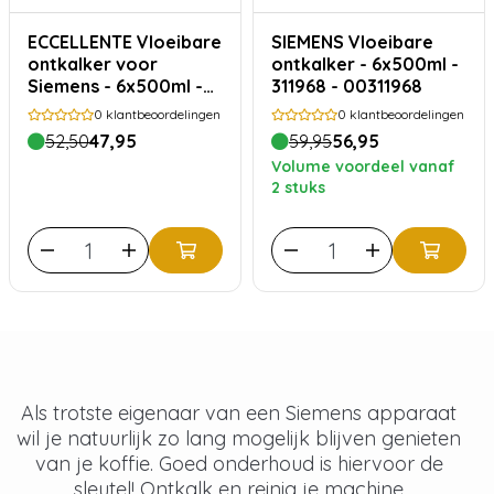
ECCELLENTE Vloeibare
SIEMENS Vloeibare
ontkalker voor
ontkalker - 6x500ml -
Siemens - 6x500ml -
311968 - 00311968
311968
0
klantbeoordelingen
0
klantbeoordelingen
52,50
47,95
59,95
56,95
Volume voordeel vanaf
2 stuks
Als trotste eigenaar van een Siemens apparaat
wil je natuurlijk zo lang mogelijk blijven genieten
van je koffie. Goed onderhoud is hiervoor de
sleutel! Ontkalk en reinig je machine