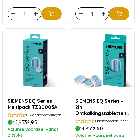
SIEMENS EQ Series
SIEMENS EQ Series -
Multipack TZ80003A
2in1
Ontkalkingstabletten
0
klantbeoordelingen
TZ80002A
0
klantbeoordelingen
42,95
32,95
14,95
12,50
Volume voordeel vanaf
2 stuks
Volume voordeel vanaf