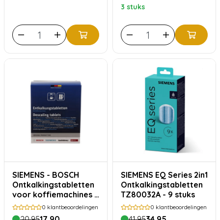
3 stuks
SIEMENS - BOSCH
SIEMENS EQ Series 2in1
Ontkalkingstabletten
Ontkalkingstabletten
voor koffiemachines -
TZ80032A - 9 stuks
12x 18 gram
0
klantbeoordelingen
0
klantbeoordelingen
20,95
17,90
41,95
34,95