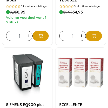
stuks
TZ800Z2
0
klantbeoordelingen
0
klantbeoordelingen
9,95
8,95
59,99
54,95
Volume voordeel vanaf
5 stuks
SIEMENS EQ900 plus
ECCELLENTE