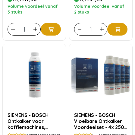
Volume voordeel vanaf
Volume voordeel vanaf
3 stuks
2 stuks
SIEMENS - BOSCH
SIEMENS - BOSCH
Ontkalker voor
Vloeibare Ontkalker
koffiemachines,
Voordeelset - 4x 250
waterkokers en
ml
0
klantbeoordelingen
0
klantbeoordelingen