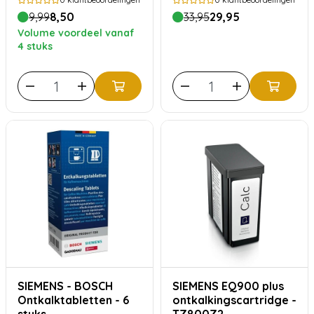
stoomovens – 250ml
9,99
8,50
33,95
29,95
Volume voordeel vanaf
4 stuks
SIEMENS - BOSCH
SIEMENS EQ900 plus
Ontkalktabletten - 6
ontkalkingscartridge -