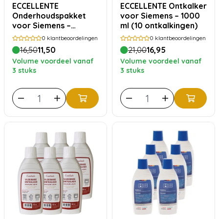
ECCELLENTE
ECCELLENTE Ontkalker
Onderhoudspakket
voor Siemens – 1000
voor Siemens –
ml (10 ontkalkingen)
Ontkalker 500 ml + 10
0
klantbeoordelingen
0
klantbeoordelingen
Reinigingstabletten
16,50
11,50
21,00
16,95
Volume voordeel vanaf
Volume voordeel vanaf
3 stuks
3 stuks