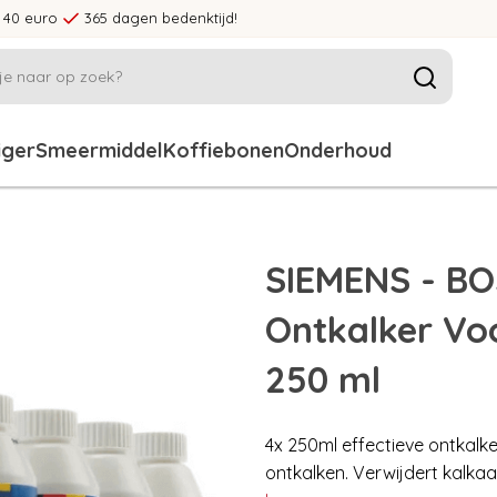
 40 euro
365 dagen bedenktijd!
iger
Smeermiddel
Koffiebonen
Onderhoud
SIEMENS - BO
Ontkalker Voo
250 ml
4x 250ml effectieve ontkalk
ontkalken. Verwijdert kalkaa