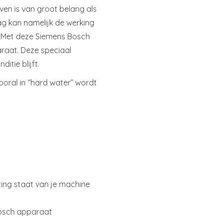
en is van groot belang als
ag kan namelijk de werking
. Met deze Siemens Bosch
araat. Deze speciaal
itie blijft.
ooral in “hard water” wordt
zing staat van je machine
Bosch apparaat