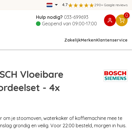
4.7
290+ Google reviews
0
Hulp nodig?
033-699693
Geopend van 09:00-17:00
Zakelijk
Merken
Klantenservice
SCH Vloeibare
rdeelset - 4x
er om je stoomoven, waterkoker of koffiemachine mee te
nslag grondig en veilig. Voor 22:00 besteld, morgen in huis.