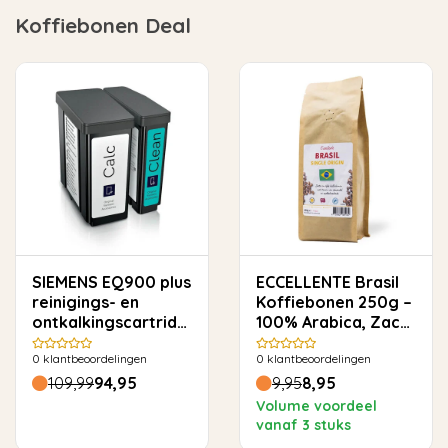
Koffiebonen Deal
SIEMENS EQ900 plus
ECCELLENTE Brasil
reinigings- en
Koffiebonen 250g –
ontkalkingscartridge
100% Arabica, Zacht
- TZ800Z3
& Rond
0
klantbeoordelingen
0
klantbeoordelingen
109,99
94,95
9,95
8,95
Volume voordeel
vanaf 3 stuks