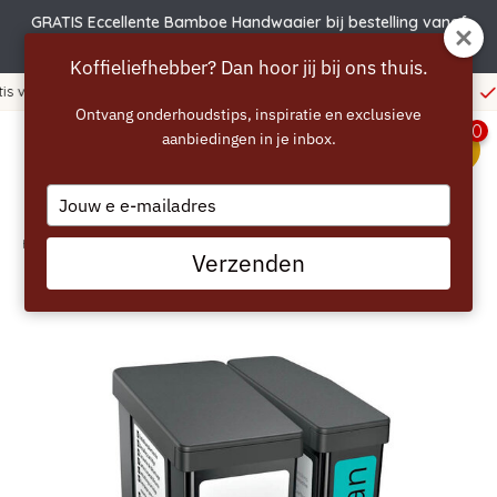
GRATIS Eccellente Bamboe Handwaaier bij bestelling vanaf
€50 | Actie verlengd t.e.m. 6 augustus!
Koffieliefhebber? Dan hoor jij bij ons thuis.
euro
365 dagen bedenktijd!
Ontvang onderhoudstips, inspiratie en exclusieve
0
aanbiedingen in je inbox.
menu
Type
your
email
Home
/
SIEMENS EQ900 plus reinigings- en ontkalkingscartridge - TZ800Z3
Verzenden