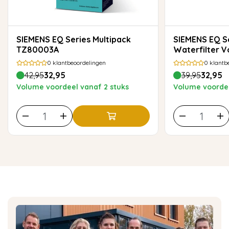
SIEMENS EQ Series Multipack
SIEMENS EQ Series - Brita Intenza
TZ80003A
Waterfilter 
0
klantbeoordelingen
0
klantb
42,95
32,95
39,95
32,95
Volume voordeel vanaf 2 stuks
Volume voordee