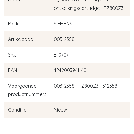
ontkalkingscartridge - TZ800Z3
Merk
SIEMENS
Artikelcode
00312358
SKU
E-0707
EAN
4242003941140
Voorgaande
00312358 - TZ800Z3 - 312358
productnummers
Conditie
Nieuw