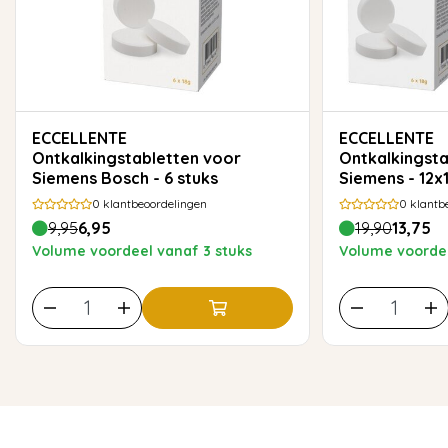
ECCELLENTE
ECCELLENTE
Ontkalkingstabletten voor
Ontkalkingsta
Siemens Bosch - 6 stuks
Siemens - 12
0
klantbeoordelingen
0
klantb
9,95
6,95
19,90
13,75
Volume voordeel vanaf 3 stuks
Volume voordee