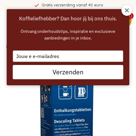
Gratis verzending vanaf 40 euro
0
Koffieliefhebber? Dan hoor jij bij ons thuis.
menu
Ontvang onderhoudstips, inspiratie en exclusieve
aanbiedingen in je inbox.
Home
/
SIEMENS - BOSCH Ontkalktabletten - 6 stuks
Type
your
email
Verzenden