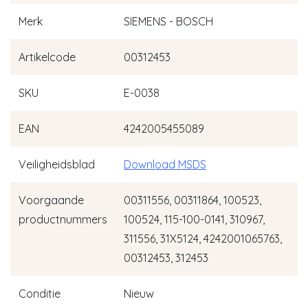
Merk
SIEMENS - BOSCH
Artikelcode
00312453
SKU
E-0038
EAN
4242005455089
Veiligheidsblad
Download MSDS
Voorgaande
00311556, 00311864, 100523,
productnummers
100524, 115-100-0141, 310967,
311556, 31X5124, 4242001065763,
00312453, 312453
Conditie
Nieuw