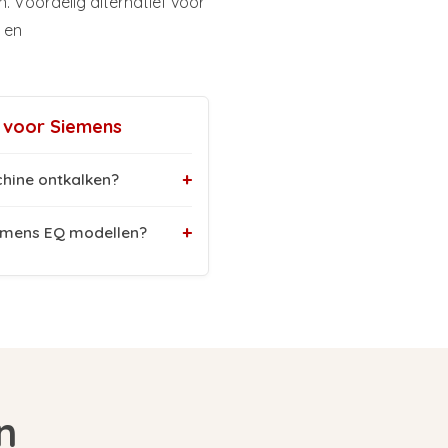
 Voordelig alternatief voor
en
r voor Siemens
+
hine ontkalken?
+
Siemens EQ modellen?
n