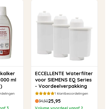
ECCELLENTE Waterfilter
1000 ml
voor SIEMENS EQ Series
)
- Voordeelverpakking
rdelingen
1
klantbeoordelingen
25,95
34,50
naf 3
Volume voordeel vanaf 2