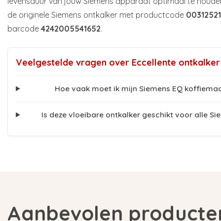
levensduur van jouw Siemens apparaat optimaal te houden.
de originele Siemens ontkalker met productcode
00312521
barcode
4242005541652
.
Veelgestelde vragen over Eccellente ontkalke
Hoe vaak moet ik mijn Siemens EQ koffiemac
Is deze vloeibare ontkalker geschikt voor alle 
Aanbevolen producte