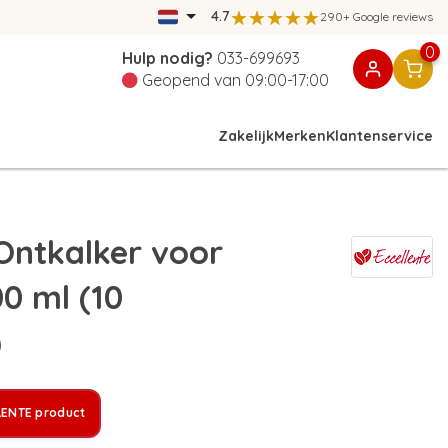
4.7
290+ Google reviews
0
Hulp nodig?
033-699693
Geopend van 09:00-17:00
Zakelijk
Merken
Klantenservice
ntkalker voor
0 ml (10
)
LENTE product