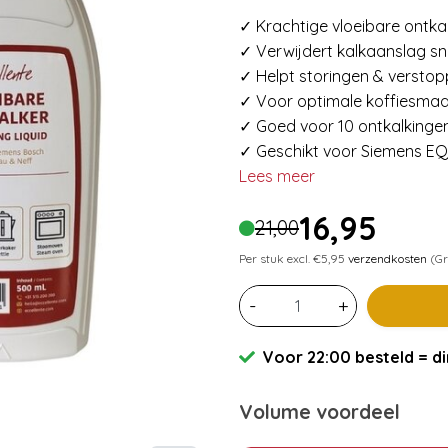
✓ Krachtige vloeibare ontka
✓ Verwijdert kalkaanslag sne
✓ Helpt storingen & versto
✓ Voor optimale koffiesma
✓ Goed voor 10 ontkalkinge
✓ Geschikt voor Siemens EQ
Lees meer
16,95
21,00
Per stuk excl. €5,95
verzendkosten
(Gr
-
+
Voor 22:00 besteld = di
Volume voordeel