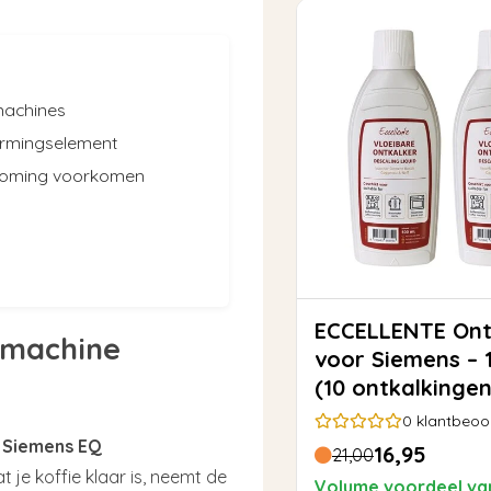
machines
warmingselement
troming voorkomen
ECCELLENTE Ontkalker
emachine
voor Siemens – 
(10 ontkalkingen
0
klantbeoo
w
Siemens EQ
16,95
21,00
t je koffie klaar is, neemt de
Volume voordeel va