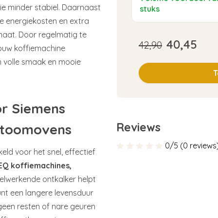
e minder stabiel. Daarnaast
stuks
re energiekosten en extra
maat. Door regelmatig te
40,45
42,90
 jouw koffiemachine
n volle smaak en mooie
T
or Siemens
Reviews
 stoomovens
0/5 (0 reviews
eld voor het snel, effectief
EQ koffiemachines,
nelwerkende ontkalker helpt
unt een langere levensduur
geen resten of nare geuren