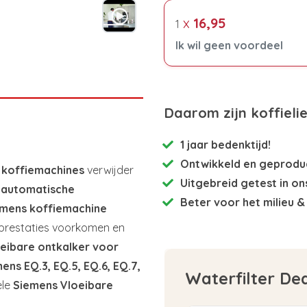
x
16,95
1
Ik wil geen voordeel
Daarom zijn koffieli
1 jaar bedenktijd!
Ontwikkeld en
geproduc
 koffiemachines
verwijder
Uitgebreid getest
in on
lautomatische
Beter voor het milieu
& 
mens koffiemachine
 prestaties voorkomen en
oeibare ontkalker voor
ens EQ.3, EQ.5, EQ.6, EQ.7,
Waterfilter De
ele
Siemens Vloeibare