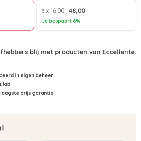
x
16,00
48,00
3
Je bespaart 6%
efhebbers blij met producten van Eccellente:
eerd in eigen beheer
s lab
laagste prijs garantie
al