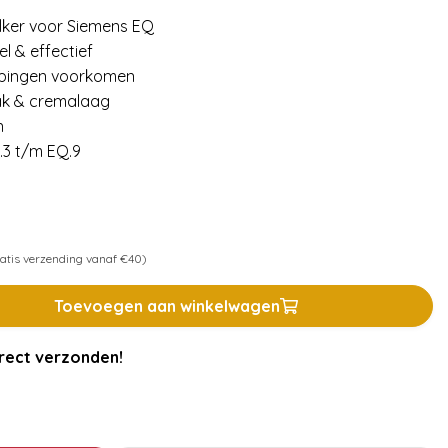
lker voor Siemens EQ
l & effectief
ppingen voorkomen
ak & cremalaag
n
.3 t/m EQ.9
atis verzending vanaf €40)
Toevoegen aan winkelwagen
rect verzonden!