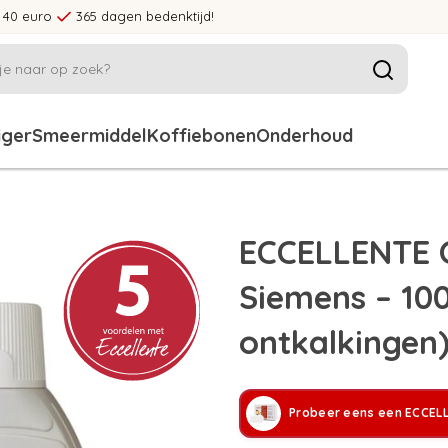
 40 euro
365 dagen bedenktijd!
iger
Smeermiddel
Koffiebonen
Onderhoud
ECCELLENTE O
Siemens – 100
ontkalkingen
Probeer eens een ECCEL