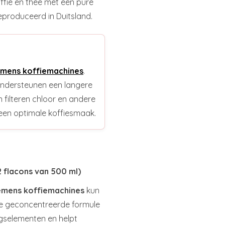
offie en thee met een pure
eproduceerd in Duitsland.
iemens koffiemachines
.
 ondersteunen een langere
 filteren chloor en andere
een optimale koffiesmaak.
2 flacons van 500 ml)
emens koffiemachines
kun
De geconcentreerde formule
ngselementen en helpt