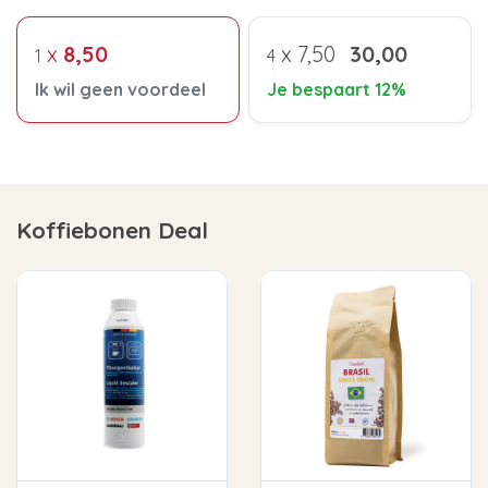
x
8,50
x
7,50
30,00
1
4
Ik wil geen voordeel
Je bespaart 12%
Koffiebonen Deal