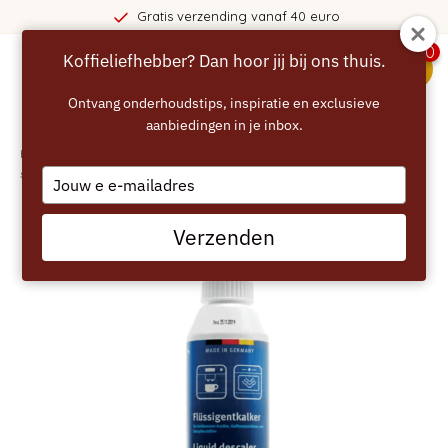
Gratis verzending vanaf 40 euro
0
Koffieliefhebber? Dan hoor jij bij ons thuis.
menu
Ontvang onderhoudstips, inspiratie en exclusieve
aanbiedingen in je inbox.
Home
/
SIEMENS - BOSCH Ontkalker voor koffiemachines, waterkokers en
stoomovens – 250ml
Type
your
email
Verzenden