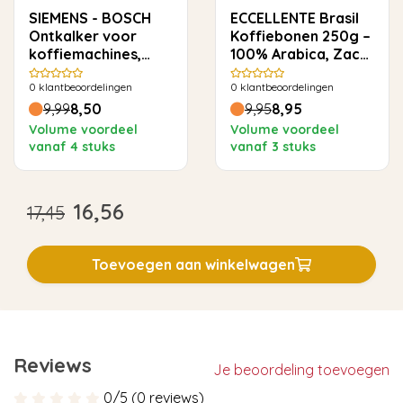
SIEMENS - BOSCH
ECCELLENTE Brasil
Ontkalker voor
Koffiebonen 250g –
koffiemachines,
100% Arabica, Zacht
waterkokers en
& Rond
0
klantbeoordelingen
0
klantbeoordelingen
stoomovens –
250ml
9,99
8,50
9,95
8,95
Volume voordeel
Volume voordeel
vanaf 4 stuks
vanaf 3 stuks
16,56
17,45
Toevoegen aan winkelwagen
Reviews
Je beoordeling toevoegen
0/5 (0 reviews)