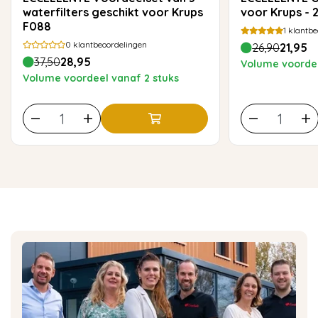
waterfilters geschikt voor Krups
voor Krups -
F088
1
klantbe
0
klantbeoordelingen
26,90
21,95
37,50
28,95
Volume voordee
Volume voordeel vanaf 2 stuks