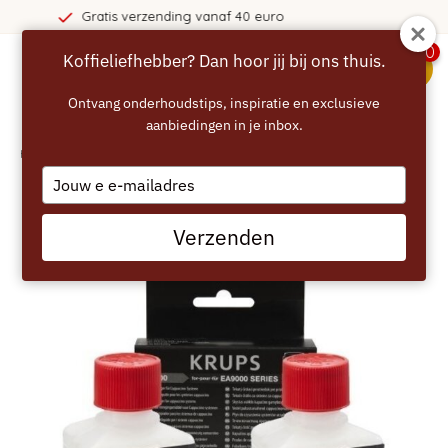
nding vanaf 40 euro
365 dag
0
Koffieliefhebber? Dan hoor jij bij ons thuis.
menu
Ontvang onderhoudstips, inspiratie en exclusieve
aanbiedingen in je inbox.
Home
/
KRUPS Melksysteemreiniger (2x 100ml) XS9000
Type
your
email
Verzenden