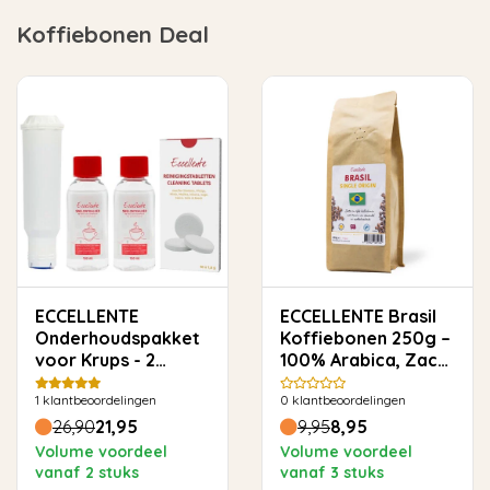
Koffiebonen Deal
ECCELLENTE
ECCELLENTE Brasil
Onderhoudspakket
Koffiebonen 250g –
voor Krups - 2
100% Arabica, Zacht
maanden
& Rond
1
klantbeoordelingen
0
klantbeoordelingen
26,90
21,95
9,95
8,95
Volume voordeel
Volume voordeel
vanaf 2 stuks
vanaf 3 stuks