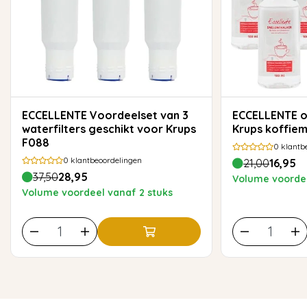
ECCELLENTE Voordeelset van 3
ECCELLENTE ontkalker voor
waterfilters geschikt voor Krups
Krups koffiem
F088
0
klantb
0
klantbeoordelingen
21,00
16,95
37,50
28,95
Volume voordee
Volume voordeel vanaf 2 stuks