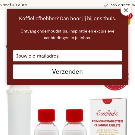
365 dagen bedenktijd!
0
Koffieliefhebber? Dan hoor jij bij ons thuis.
menu
Ontvang onderhoudstips, inspiratie en exclusieve
aanbiedingen in je inbox.
Home
/
ECCELLENTE Onderhoudspakket voor Krups - 2 maanden
Type
your
email
Verzenden