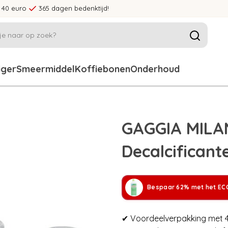
 40 euro
365 dagen bedenktijd!
iger
Smeermiddel
Koffiebonen
Onderhoud
GAGGIA MILA
Decalcifican
Bespaar 62% met het ECC
✔ Voordeelverpakking met 4