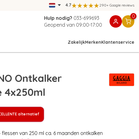
4.7
290+ Google reviews
0
Hulp nodig?
033-699693
Geopend van 09:00-17:00
Zakelijk
Merken
Klantenservice
NO Ontkalker
te 4x250ml
ELLENTE alternatief
 flessen van 250 ml ca. 6 maanden ontkalken