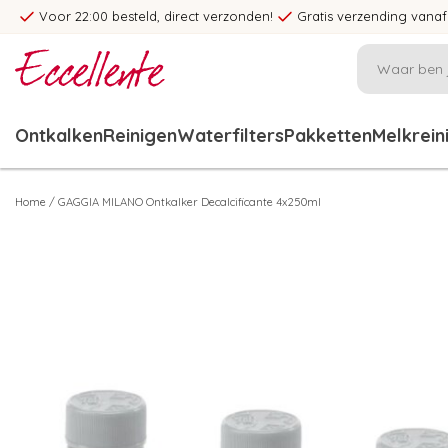
Voor 22:00 besteld, direct verzonden!
Gratis verzending vanaf
Ontkalken
Reinigen
Waterfilters
Pakketten
Melkrein
Home
/
GAGGIA MILANO Ontkalker Decalcificante 4x250ml