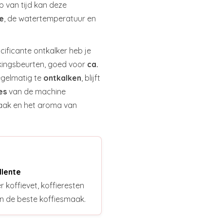
p van tijd kan deze
e
, de watertemperatuur en
ificante ontkalker heb je
lkingsbeurten, goed voor
ca.
egelmatig te
ontkalken
, blijft
es
van de machine
aak en het aroma van
llente
r koffievet, koffieresten
n de beste koffiesmaak.