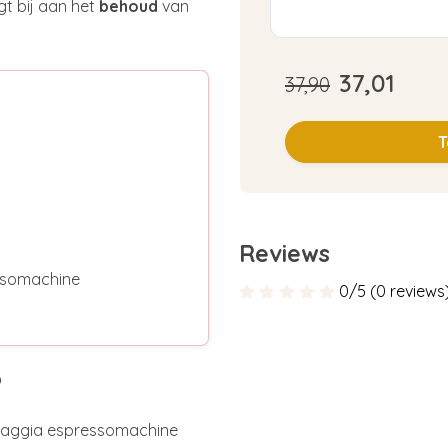
t bij aan het
behoud
van
37,01
37,90
T
Reviews
essomachine
0/5 (0 reviews
?
e Gaggia espressomachine