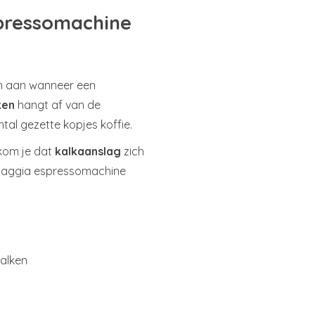
pressomachine
h aan wanneer een
ken
hangt af van de
tal gezette kopjes koffie.
rkom je dat
kalkaanslag
zich
Gaggia espressomachine
alken