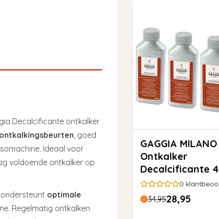
gia Decalcificante ontkalker
ontkalkingsbeurten
, goed
GAGGIA MILANO
somachine. Ideaal voor
Ontkalker
g voldoende ontkalker op
Decalcificante 
0
klantbeoo
n ondersteunt
optimale
28,95
34,95
e. Regelmatig ontkalken