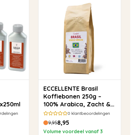
ECCELLENTE Brasil
Koffiebonen 250g –
4x250ml
100% Arabica, Zacht &
Rond
rdelingen
0
klantbeoordelingen
8,95
9,95
Volume voordeel vanaf 3