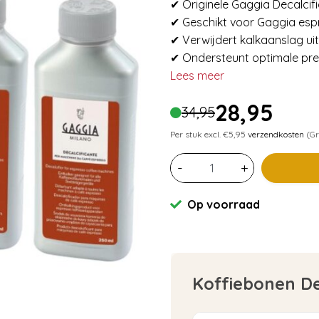
✔ Originele Gaggia Decalcif
✔ Geschikt voor Gaggia es
✔ Verwijdert kalkaanslag uit
✔ Ondersteunt optimale pre
Lees meer
28,95
34,95
Per stuk excl. €5,95
verzendkosten
(Gr
-
+
Op voorraad
Koffiebonen D