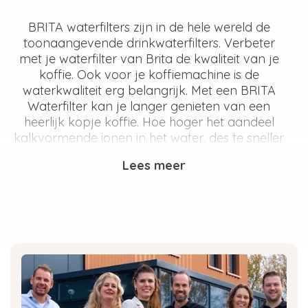
BRITA waterfilters zijn in de hele wereld de
toonaangevende drinkwaterfilters. Verbeter
met je waterfilter van Brita de kwaliteit van je
koffie. Ook voor je koffiemachine is de
waterkwaliteit erg belangrijk. Met een BRITA
Waterfilter kan je langer genieten van een
heerlijk kopje koffie. Hoe hoger het aandeel
kalkvormende ionen in het water, des te sneller
slaat er kalk neer waardoor de machine aan
Lees meer
capaciteit zal inleveren. De waterfilters van Brita
zorgen ervoor dat deze kalkvormende ionen uit
het water gehaald worden, zodat jij geniet van
het perfecte kopje smaakvolle koffie.
Tijdelijk GROTE korting op BRITA Waterfilters!
Naast het gebruik van een filtersysteem van