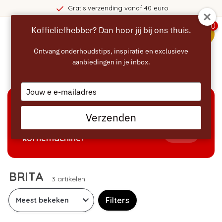
Gratis verzending vanaf 40 euro
0
Koffieliefhebber? Dan hoor jij bij ons thuis.
menu
Ontvang onderhoudstips, inspiratie en exclusieve
aanbiedingen in je inbox.
Home
/
Merken
/
BRITA
Type
your
email
KEUZEHULP
Verzenden
Welke producten passen bij mijn
Tonen
koffiemachine?
BRITA
3 artikelen
Filters