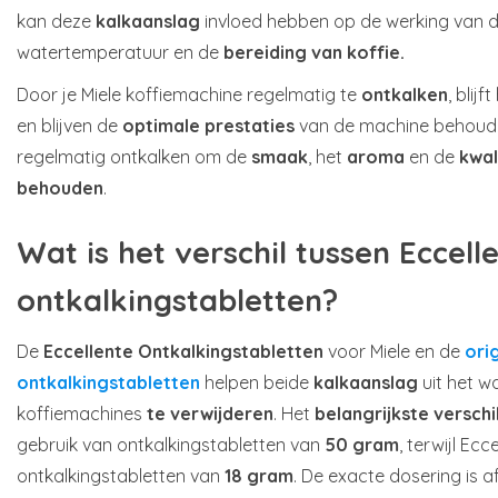
kan deze
kalkaanslag
invloed hebben op de werking van 
watertemperatuur en de
bereiding van koffie.
Door je Miele koffiemachine regelmatig te
ontkalken
, blijf
en blijven de
optimale prestaties
van de machine behoude
regelmatig ontkalken om de
smaak
, het
aroma
en de
kwal
behouden
.
Wat is het verschil tussen Eccell
ontkalkingstabletten?
De
Eccellente Ontkalkingstabletten
voor Miele en de
ori
ontkalkingstabletten
helpen beide
kalkaanslag
uit het w
koffiemachines
te verwijderen
. Het
belangrijkste verschi
gebruik van ontkalkingstabletten van
50 gram
, terwijl Ec
ontkalkingstabletten van
18 gram
. De exacte dosering is a