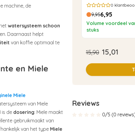
0
klantbeoo
de machine, de
6,95
9,95
Volume voordeel va
t het
watersysteem schoon
stuks
n. Daarnaast helpt
iteit
van koffie optimaal te
15,01
15,90
ente en Miele
T
ginele Miele
Reviews
atersysteem van Miele
l
is de
dosering
: Miele maakt
0/5 (0 reviews
cellente gebruikmaakt van
fhankelijk van het type
Miele