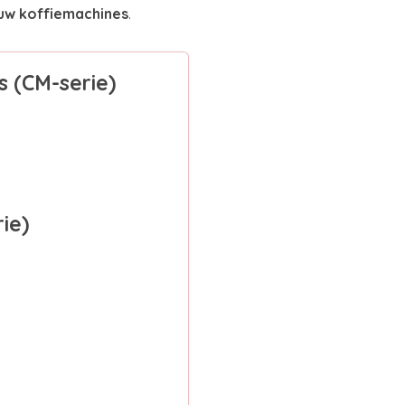
ouw koffiemachines
.
s (CM-serie)
ie)