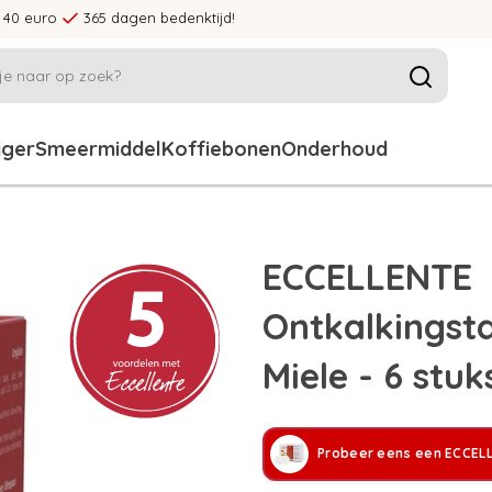
 40 euro
365 dagen bedenktijd!
iger
Smeermiddel
Koffiebonen
Onderhoud
ECCELLENTE
Ontkalkingst
Miele - 6 stuk
Probeer eens een ECCEL