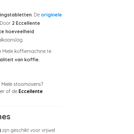
kingstabletten
. De
originele
. Door
2 Eccellente
ste hoeveelheid
alkaanslag.
e Miele koffiemachine te
aliteit van koffie.
op Miele stoomovens?
ker of de
Eccellente
nes
)
zijn geschikt voor vrijwel