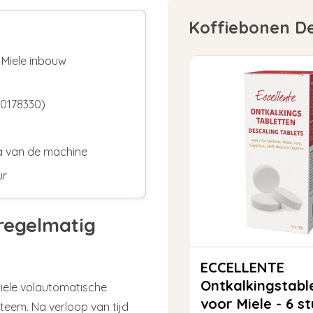
Koffiebonen D
 Miele inbouw
10178330)
a van de machine
ur
regelmatig
ECCELLENTE
Ontkalkingstabl
 Miele volautomatische
voor Miele - 6 s
teem. Na verloop van tijd