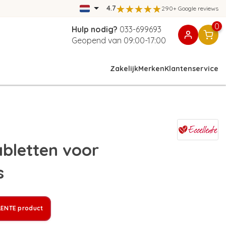
4.7
290+ Google reviews
0
Hulp nodig?
033-699693
Geopend van 09:00-17:00
Zakelijk
Merken
Klantenservice
abletten voor
s
LENTE product