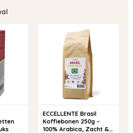
eal
ECCELLENTE Brasil
etten
Koffiebonen 250g –
tuks
100% Arabica, Zacht &