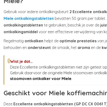
Miele?
Gebruik voor iedere ontkalkingsbeurt
2 Eccellente ontkal
Miele ontkalkingstabletten
bevatten 50 gram per tablet
ontkalkingstabletten
te gebruiken, beschik je over de
jui
ontkalkingsmiddel
voor een effectieve verwijdering van k
Regelmatig
ontkalken
helpt de
optimale prestaties
van j
behouden en
ondersteunt
de smaak, het
aroma
en de
kw
Wist je dat…
i
Deze Eccellente ontkalkingstabletten niet zijn getest 
Gebruik daarvoor de originele Miele stoomoven ontkal
stoomoven ontkalker voor Miele
.
Geschikt voor Miele koffiemachi
Deze
Eccellente ontkalkingstabletten (GP DC CX 0061 T