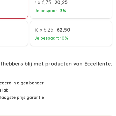
x
6,75
20,25
3
Je bespaart 3%
x
6,25
62,50
10
Je bespaart 10%
efhebbers blij met producten van Eccellente:
eerd in eigen beheer
s lab
laagste prijs garantie