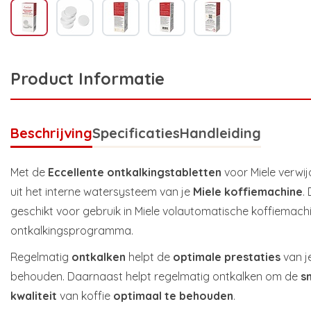
Product Informatie
Beschrijving
Specificaties
Handleiding
Met de
Eccellente ontkalkingstabletten
voor Miele verwij
uit het interne watersysteem van je
Miele koffiemachine
.
geschikt voor gebruik in Miele volautomatische koffiemach
ontkalkingsprogramma.
Regelmatig
ontkalken
helpt de
optimale prestaties
van j
behouden. Daarnaast helpt regelmatig ontkalken om de
s
kwaliteit
van koffie
optimaal te behouden
.