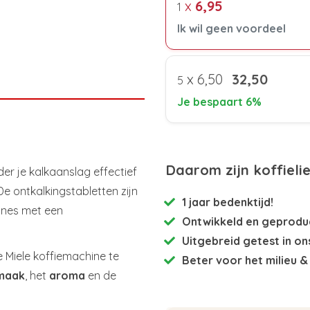
x
6,95
1
Ik wil geen voordeel
x
6,50
32,50
5
Je bespaart 6%
Daarom zijn koffieli
der je kalkaanslag effectief
 De ontkalkingstabletten zijn
1 jaar bedenktijd!
ines met een
Ontwikkeld en
geproduc
Uitgebreid getest
in on
e Miele koffiemachine te
Beter voor het milieu
& 
maak
, het
aroma
en de