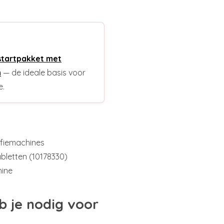
startpakket met
n
— de ideale basis voor
e.
ffiemachines
abletten (10178330)
hine
b je nodig voor