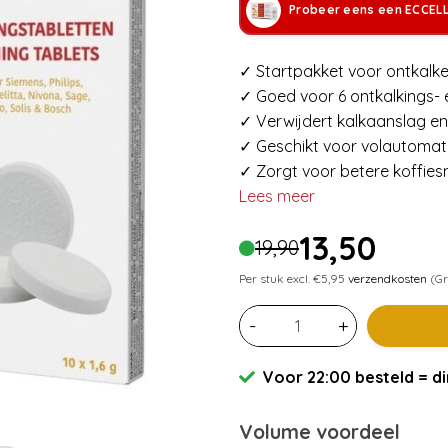
Probeer eens een ECCEL
✓ Startpakket voor ontkalke
✓ Goed voor 6 ontkalkings- 
✓ Verwijdert kalkaanslag en 
✓ Geschikt voor volautomat
✓ Zorgt voor betere koffie
Lees meer
13,50
19,90
Per stuk excl. €5,95
verzendkosten
(Gr
-
+
Voor 22:00 besteld = di
Volume voordeel