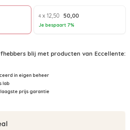
x
12,50
50,00
4
Je bespaart 7%
efhebbers blij met producten van Eccellente:
eerd in eigen beheer
s lab
laagste prijs garantie
eal