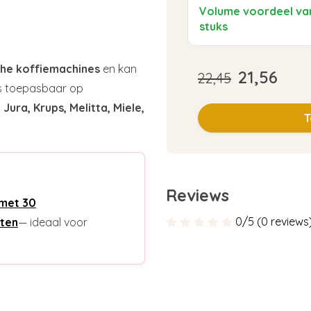
Reinigingstable
Volume voordeel va
(10x)
stuks
he koffiemachines
en kan
21,56
22,45
is toepasbaar op
ura, Krups, Melitta, Miele,
T
Reviews
 met 30
0/5 (0 reviews
tten
— ideaal voor