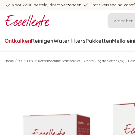
Voor 22:00 besteld, direct verzonden!
Gratis verzending vanaf
Ontkalken
Reinigen
Waterfilters
Pakketten
Melkrein
Home
/
ECCELLENTE Koffiemachine Startpakket – Ontkalkingstabletten (6x) + Reini