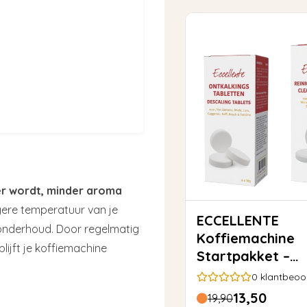
ter wordt, minder aroma
ere temperatuur van je
ECCELLENTE
n onderhoud. Door regelmatig
Koffiemachine
lijft je koffiemachine
Startpakket –
Ontkalkingstabl
0
klantbeoo
(6x) +
13,50
19,90