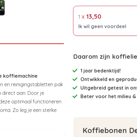
x
13,50
1
Ik wil geen voordeel
Daarom zijn koffieli
1 jaar bedenktijd!
te koffiemachine
Ontwikkeld en
geproduc
n en reinigingstabletten pak
Uitgebreid getest
in on
 direct aan. Door je
Beter voor het milieu
& 
t deze optimaal functioneren
oma. Zo leg je een sterke
Koffiebonen D