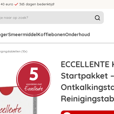
 40 euro
365 dagen bedenktijd!
iger
Smeermiddel
Koffiebonen
Onderhoud
gingstabletten (10x)
ECCELLENTE 
Startpakket 
Ontkalkingsta
Reinigingstab