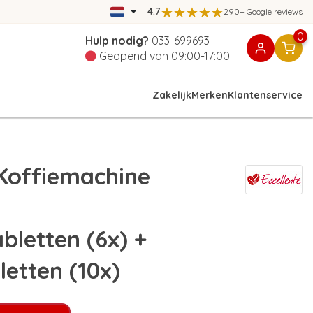
4.7
290+ Google reviews
0
Hulp nodig?
033-699693
Geopend van 09:00-17:00
Zakelijk
Merken
Klantenservice
Koffiemachine
–
bletten (6x) +
letten (10x)