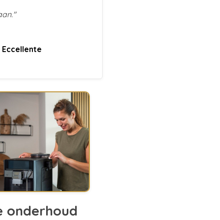
aan."
n
Eccellente
e onderhoud