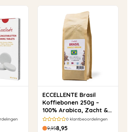
ECCELLENTE Brasil
Koffiebonen 250g –
100% Arabica, Zacht &
etten
Rond
rdelingen
0
klantbeoordelingen
8,95
9,95