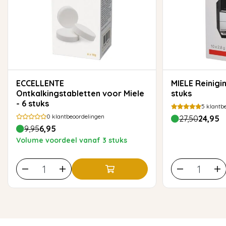
ECCELLENTE
MIELE Reinigingstabletten - 10
Ontkalkingstabletten voor Miele
stuks
- 6 stuks
5
klantbe
0
klantbeoordelingen
27,50
24,95
9,95
6,95
Volume voordeel vanaf 3 stuks