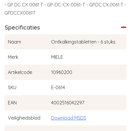
- GP DC CX 0061 T - GP-DC-CX-0061-T - GP.DC.CX.0061.T -
GPDCCX0061T
Specificaties
Naam
Ontkalkingstabletten - 6 stuks
Merk
MIELE
Artikelcode
10960200
SKU
E-0614
EAN
4002516042297
Veiligheidsblad
Download MSDS