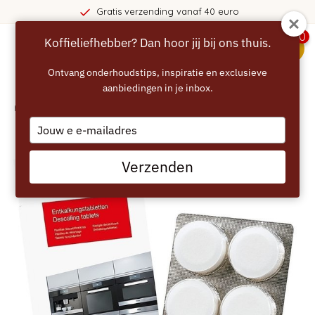
nding vanaf 40 euro
365 dag
0
Koffieliefhebber? Dan hoor jij bij ons thuis.
menu
Ontvang onderhoudstips, inspiratie en exclusieve
aanbiedingen in je inbox.
Home
/
MIELE Ontkalkingstabletten - 6 stuks
Type
your
email
Verzenden