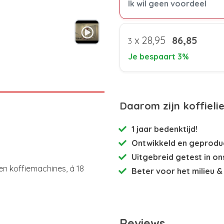
Ik wil geen voordeel
x
28,95
86,85
3
Je bespaart 3%
Daarom zijn koffieli
1 jaar bedenktijd!
Ontwikkeld en
geproduc
Uitgebreid getest
in on
n koffiemachines, á 18
Beter voor het milieu
& 
Reviews