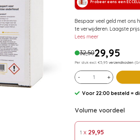
Probeer eens een ECCEL
Bespaar veel geld met ons h
te verwijderen. Laagste prijs
Lees meer
29,95
32,50
Per stuk excl. €5,95
verzendkosten
(Gr
-
+
Voor 22:00 besteld = di
Volume voordeel
x
29,95
1