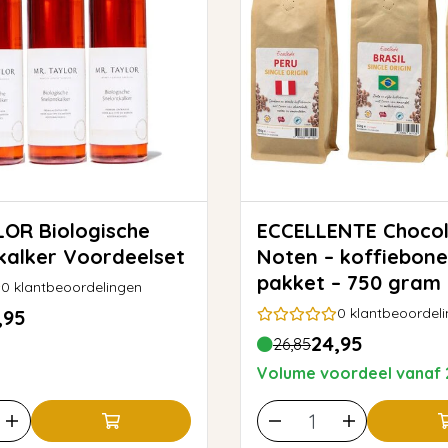
ogische
ECCELLENTE Chocolade &
kalker Voordeelset
Noten – koffiebon
pakket – 750 gram
0
klantbeoordelingen
0
klantbeoordel
,95
24,95
26,85
Volume voordeel vanaf 