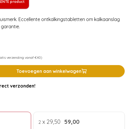
LENTE product
uismerk. Eccellente ontkalkingstabletten om kalkaanslag
 garantie.
atis verzending vanaf €40)
Toevoegen aan winkelwagen
rect verzonden!
x
29,50
59,00
2