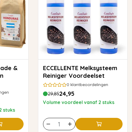
ECCELLENTE Melksysteem
en
Reiniger Voordeelset
0
klantbeoordelingen
ingen
24,95
29,85
Volume voordeel vanaf 2 stuks
2 stuks