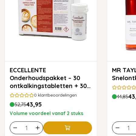
ECCELLENTE
MR TAYLOR Biol
Onderhoudspakket – 30
Snelont
ontkalkingstabletten + 30
reinigingstabletten voor
0
klantbeoordelingen
43
44,85
koffiemachines
43,95
52,75
Volume voordeel vanaf 2 stuks