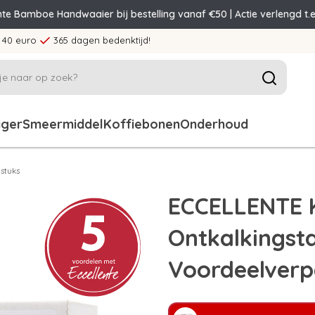
nte Bamboe Handwaaier bij bestelling vanaf €50 | Actie verlengd t.e
 40 euro
365 dagen bedenktijd!
iger
Smeermiddel
Koffiebonen
Onderhoud
 stuks
ECCELLENTE 
Ontkalkingsta
Voordeelverp