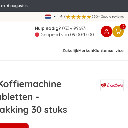
.m. 6 augustus!
4.7
290+ Google reviews
0
Hulp nodig?
033-699693
Geopend van 09:00-17:00
Zakelijk
Merken
Klantenservice
Koffiemachine
bletten -
akking 30 stuks