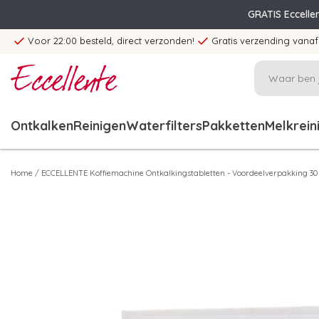
GRATIS Eccelle
Voor 22:00 besteld, direct verzonden!
Gratis verzending vanaf
Ontkalken
Reinigen
Waterfilters
Pakketten
Melkrein
Home
/
ECCELLENTE Koffiemachine Ontkalkingstabletten - Voordeelverpakking 30