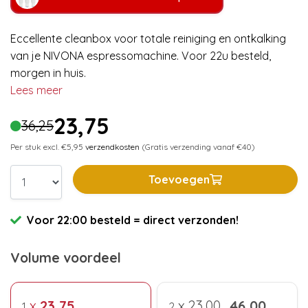
Eccellente cleanbox voor totale reiniging en ontkalking
van je NIVONA espressomachine. Voor 22u besteld,
morgen in huis.
Lees meer
23,75
36,25
Per stuk excl. €5,95
verzendkosten
(Gratis verzending vanaf €40)
Toevoegen
Voor 22:00 besteld = direct verzonden!
Volume voordeel
x
23,75
x
23,00
46,00
1
2