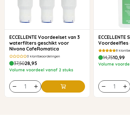
ECCELLENTE Voordeelset van 3
ECCELLENTE Snelontkalker
waterfilters geschikt voor
Voordeelfles 
Nivona CafeRomatica
8
klantbe
0
klantbeoordelingen
14,75
10,99
37,50
28,95
Volume voordee
Volume voordeel vanaf 2 stuks