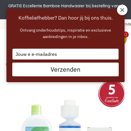
GRATIS Eccellente Bamboe Handwaaier bij bestelling vanaf
€50 | Actie verlengd t.e.m. 6 augustus!
Koffieliefhebber? Dan hoor jij bij ons thuis.
Voor 22:00 besteld, direct verzonden!
Ontvang onderhoudstips, inspiratie en exclusieve
0
aanbiedingen in je inbox.
menu
Type
your
email
Home
/
ECCELLENTE Clean Box Voordeelset voor NIVONA
Verzenden