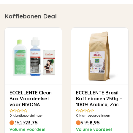
Koffiebonen Deal
ECCELLENTE Clean
ECCELLENTE Brasil
Box Voordeelset
Koffiebonen 250g –
voor NIVONA
100% Arabica, Zacht
& Rond
0
klantbeoordelingen
0
klantbeoordelingen
36,25
23,75
9,95
8,95
Volume voordeel
Volume voordeel