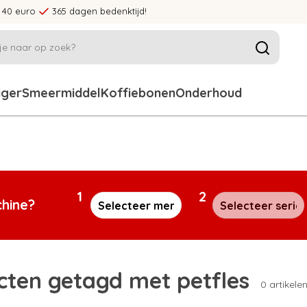
 40 euro
365 dagen bedenktijd!
iger
Smeermiddel
Koffiebonen
Onderhoud
1
2
chine?
cten getagd met petfles
0 artikele