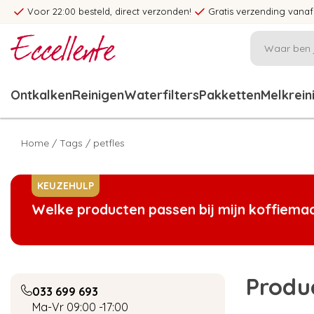
Voor 22:00 besteld, direct verzonden!
Gratis verzending vanaf
Ontkalken
Reinigen
Waterfilters
Pakketten
Melkrein
Home
/
Tags
/
petfles
KEUZEHULP
Welke producten passen bij mijn koffiema
Produ
033 699 693
Ma-Vr 09:00 -17:00