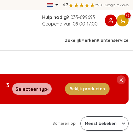
4.7
290+ Google reviews
0
Hulp nodig?
033-699693
Geopend van 09:00-17:00
Zakelijk
Merken
Klantenservice
3
Bekijk producten
n
Sorteren op