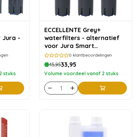
ECCELLENTE Grey+
 Jura -
waterfilters - alternatief
voor Jura Smart
filterpatronen - 3 stuks
ngen
0
klantbeoordelingen
33,95
45,95
2 stuks
Volume voordeel vanaf 2 stuks