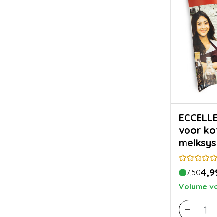
ECCELLENTE m
voor ko
melksy
4,9
7,50
Volume vo