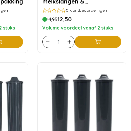
rpakking
melkslangen &
aansluitnippels
ngen
0
klantbeoordelingen
12,50
14,95
2 stuks
Volume voordeel vanaf 2 stuks