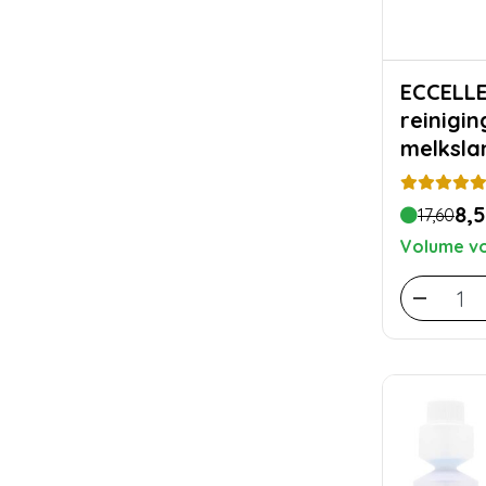
ECCELL
reinigi
melkslan
gratis
8,
17,60
Volume vo