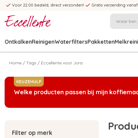
Voor 22:00 besteld, direct verzonden!
Gratis verzending vanaf
Ontkalken
Reinigen
Waterfilters
Pakketten
Melkrein
Home
/
Tags
/
Eccellente voor Jura
KEUZEHULP
Welke producten passen bij mijn koffiema
Produ
Filter op merk