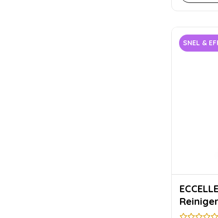
SNEL & EF
ECCELLENTE Me
Reinige