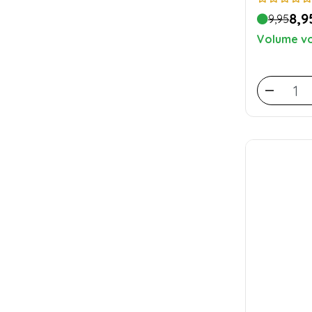
8,9
9,95
Volume vo