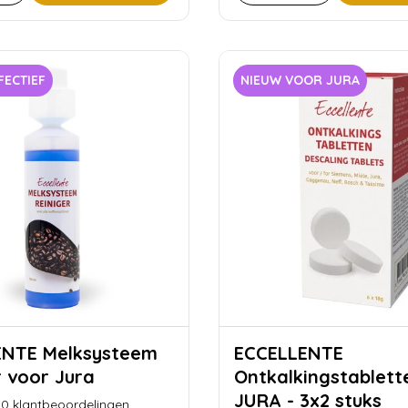
FECTIEF
NIEUW VOOR JURA
lksysteem
ECCELLENTE
r voor Jura
Ontkalkingstablett
JURA - 3x2 stuks
0
klantbeoordelingen