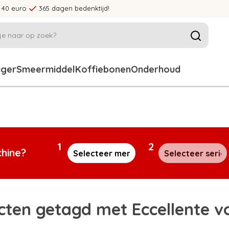
 40 euro
365 dagen bedenktijd!
iger
Smeermiddel
Koffiebonen
Onderhoud
1
2
chine?
cten getagd met Eccellente v