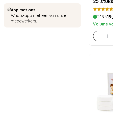
25 stuk
App met ons
Whats-app met een van onze
19
24,95
medewerkers.
Volume vo