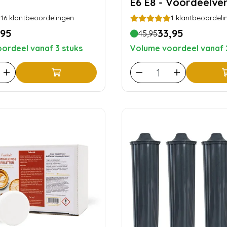
s
E6 E8 - Voordeelve
16
klantbeoordelingen
1
klantbeoordeli
,95
33,95
45,95
ordeel vanaf 3 stuks
Volume voordeel vanaf 