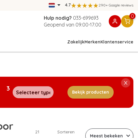
4.7
290+ Google reviews
0
Hulp nodig?
033-699693
Geopend van 09:00-17:00
Zakelijk
Merken
Klantenservice
3
Bekijk producten
oor
21
Sorteren