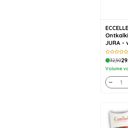
ECCELL
Ontkalk
JURA - 
ontkalk
29
32,50
Volume vo