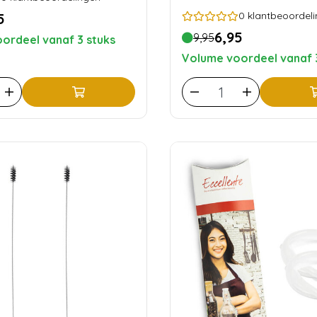
0
klantbeoordel
5
6,95
9,95
ordeel vanaf 3 stuks
Volume voordeel vanaf 