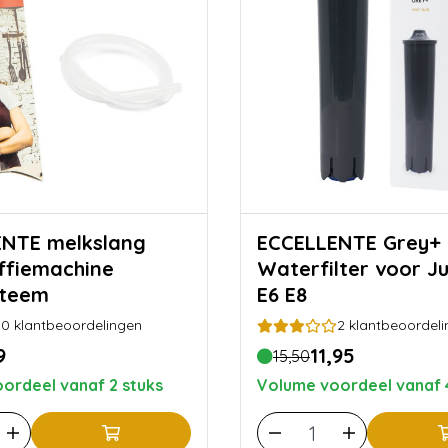
elkslang
ECCELLENTE Grey+
ffiemachine
Waterfilter voor J
steem
E6 E8
0
klantbeoordelingen
2
klantbeoordeli
9
11,95
15,50
ordeel vanaf 2 stuks
Volume voordeel vanaf 