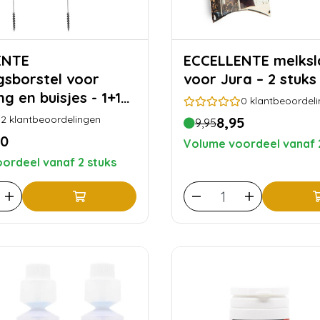
ENTE
ECCELLENTE melkslang
ngsborstel voor
voor Jura – 2 stuks
g en buisjes - 1+1
0
klantbeoordel
2
klantbeoordelingen
8,95
9,95
50
Volume voordeel vanaf 
ordeel vanaf 2 stuks