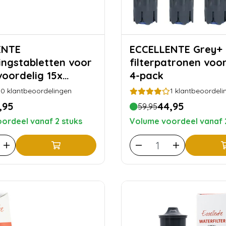
ENTE
ECCELLENTE Grey+
ingstabletten voor
filterpatronen voor
voordelig 15x
4-pack
en
0
klantbeoordelingen
1
klantbeoordeli
,95
44,95
59,95
ordeel vanaf 2 stuks
Volume voordeel vanaf 