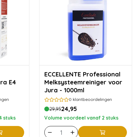
ECCELLENTE Professional
ura E4
Melksysteemreiniger voor
Jura - 1000ml
ngen
0
klantbeoordelingen
24,95
29,95
4 stuks
Volume voordeel vanaf 2 stuks