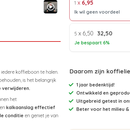
x
6,95
1
Ik wil geen voordeel
x
6,50
32,50
5
Je bespaart 6%
Daarom zijn koffieli
iedere koffieboon te halen.
behouden, is het belangrijk
1 jaar bedenktijd!
e verwijderen.
Ontwikkeld en
geproduc
nen het
Uitgebreid getest
in on
pen
kalkaanslag
effectief
Beter voor het milieu
& 
e conditie
en geniet je van