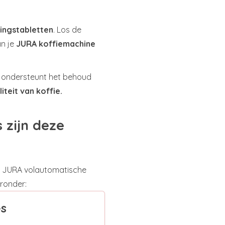
kingstabletten
. Los de
an je
JURA koffiemachine
n ondersteunt het behoud
iteit van koffie.
 zijn deze
lle JURA volautomatische
ronder:
es