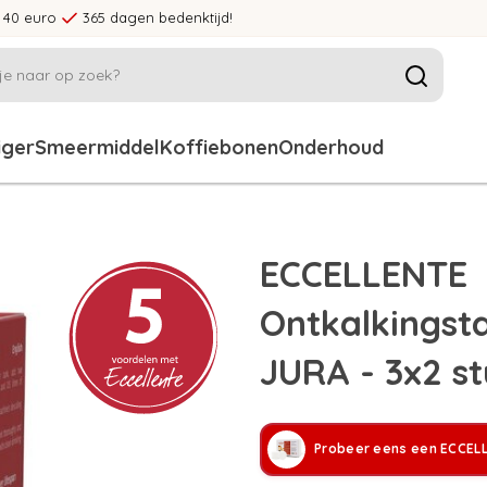
 40 euro
365 dagen bedenktijd!
iger
Smeermiddel
Koffiebonen
Onderhoud
ECCELLENTE
Ontkalkingst
JURA - 3x2 st
Probeer eens een ECCEL