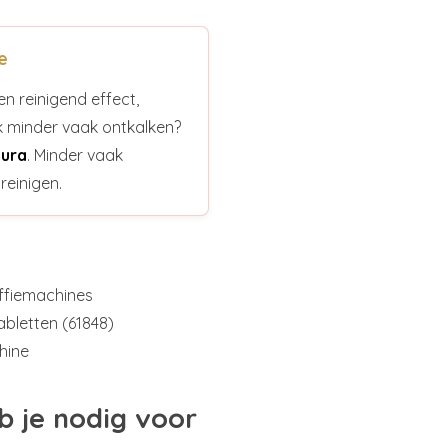
e
n reinigend effect,
ok minder vaak ontkalken?
Jura
. Minder vaak
reinigen.
ffiemachines
abletten (61848)
hine
b je nodig voor