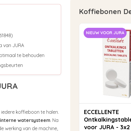
Koffiebonen D
NIEUW VOOR JURA
61848)
a van JURA
optimaal te behouden
ingsbeurten
 JURA
ECCELLENTE
iedere koffieboon te halen.
Ontkalkingstabl
interne watersysteem
. Na
voor JURA - 3x2
de werking van de machine,