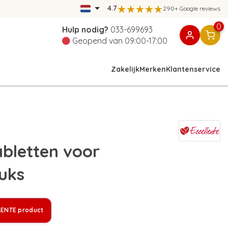
4.7
290+ Google reviews
0
Hulp nodig?
033-699693
Geopend van 09:00-17:00
Zakelijk
Merken
Klantenservice
abletten voor
uks
LENTE product