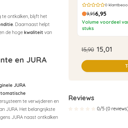
0
klantbeoo
6,95
9,95
te ontkalken, blijft het
Volume voordeel va
nditie
. Daarnaast helpt
stuks
en de hoge
kwaliteit
van
15,01
15,90
lente en JURA
T
ginele JURA
utomatische
Reviews
tersysteem te verwijderen en
0/5 (0 reviews
n JURA. Het belangrijkste
gens JURA naast ontkalken