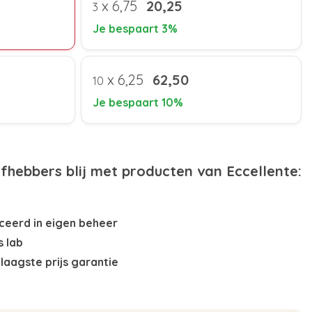
x
6,75
20,25
3
Je bespaart 3%
x
6,25
62,50
10
Je bespaart 10%
efhebbers blij met producten van Eccellente:
eerd in eigen beheer
s lab
laagste prijs garantie