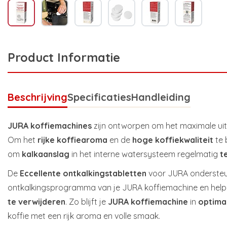
Product Informatie
Beschrijving
Specificaties
Handleiding
JURA koffiemachines
zijn ontworpen om het maximale uit 
Om het
rijke koffiearoma
en de
hoge koffiekwaliteit
te 
om
kalkaanslag
in het interne watersysteem regelmatig
t
De
Eccellente ontkalkingstabletten
voor JURA ondersteu
ontkalkingsprogramma van je JURA koffiemachine en hel
te verwijderen
. Zo blijft je
JURA koffiemachine
in
optimal
koffie met een rijk aroma en volle smaak.