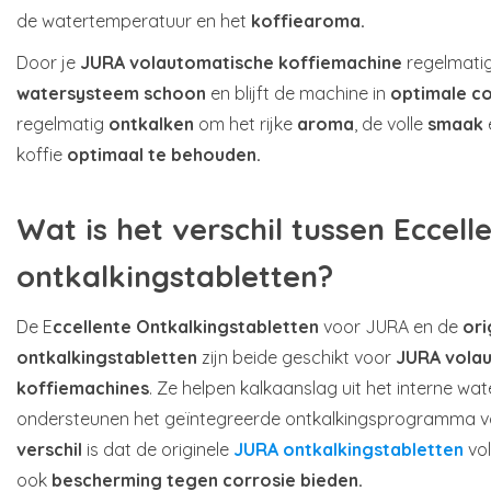
de watertemperatuur en het
koffiearoma.
Door je
JURA volautomatische koffiemachine
regelmatig 
watersysteem schoon
en blijft de machine in
optimale co
regelmatig
ontkalken
om het rijke
aroma
, de volle
smaak
koffie
optimaal te behouden.
Wat is het verschil tussen Eccel
ontkalkingstabletten?
De E
ccellente Ontkalkingstabletten
voor JURA en de
ori
ontkalkingstabletten
zijn beide geschikt voor
JURA vola
koffiemachines
. Ze helpen kalkaanslag uit het interne wa
ondersteunen het geïntegreerde ontkalkingsprogramma va
verschil
is dat de originele
JURA ontkalkingstabletten
vol
ook
bescherming tegen corrosie bieden.