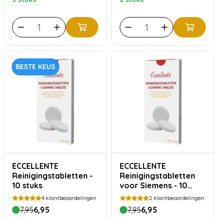
BESTE KEUS
ECCELLENTE
ECCELLENTE
Reinigingstabletten -
Reinigingstabletten
10 stuks
voor Siemens - 10
stuks TZ80001 |
4
klantbeoordelingen
2
klantbeoordelingen
TZ60001
7,95
6,95
7,95
6,95