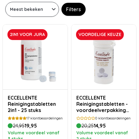
Filters
2IN1 VOOR JURA
VOORDELIGE KEUZE
ECCELLENTE
ECCELLENTE
Reinigingstabletten
Reinigingstabletten -
2in1 - 25 stuks
voordeelverpakking
30 stuks
17
klantbeoordelingen
0
klantbeoordelingen
24,95
19,95
20,25
14,95
Volume voordeel vanaf
Volume voordeel vanaf
3 stuks
2 stuks