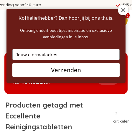
uro
365 dagen bedenktijd!
0
Koffieliefhebber? Dan hoor jij bij ons thuis.
menu
Ontvang onderhoudstips, inspiratie en exclusieve
aanbiedingen in je inbox.
Home
/
Tags
/
Eccellente Reinigingstabletten
Type
your
email
KEUZEHULP
Verzenden
Welke producten passen bij mijn
Tonen
koffiemachine?
Producten getagd met
12
Eccellente
artikelen
Reinigingstabletten