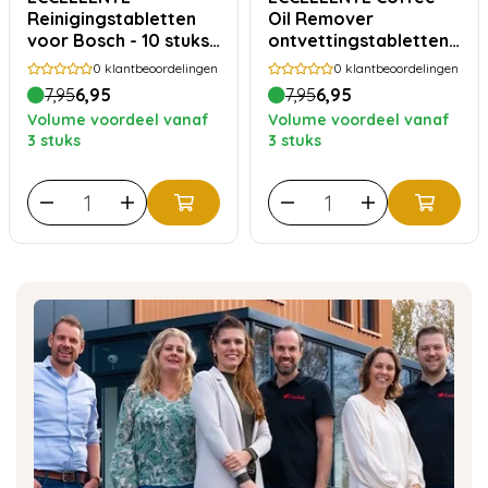
Reinigingstabletten
Oil Remover
voor Bosch - 10 stuks
ontvettingstabletten
TCZ8001 | TCZ6001
voor Saeco Philips - 10
0
klantbeoordelingen
0
klantbeoordelingen
stuks
7,95
6,95
7,95
6,95
Volume voordeel vanaf
Volume voordeel vanaf
3 stuks
3 stuks