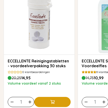
ECCELLENTE Reinigingstabletten
ECCELLENTE Snelontkalker
- voordeelverpakking 30 stuks
Voordeelfles 
0
klantbeoordelingen
8
klantbe
20,25
14,95
14,75
10,99
Volume voordeel vanaf 2 stuks
Volume voordee