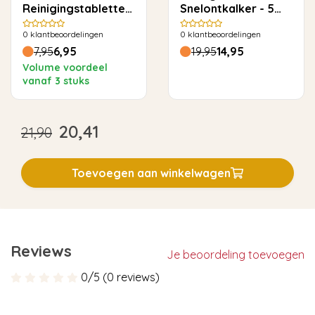
Reinigingstabletten
Snelontkalker - 5
voor Solis - 10 stuks
keer ontkalken
0
klantbeoordelingen
0
klantbeoordelingen
7,95
6,95
19,95
14,95
Volume voordeel
vanaf 3 stuks
20,41
21,90
Toevoegen aan winkelwagen
Reviews
Je beoordeling toevoegen
0/5 (0 reviews)