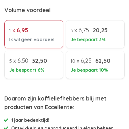
Volume voordeel
x
6,95
x
6,75
20,25
1
3
Ik wil geen voordeel
Je bespaart 3%
x
6,50
32,50
x
6,25
62,50
5
10
Je bespaart 6%
Je bespaart 10%
Daarom zijn koffieliefhebbers blij met
producten van Eccellente:
1 jaar bedenktijd!
Ontwikkeld en
geproduceerd in eigen beheer