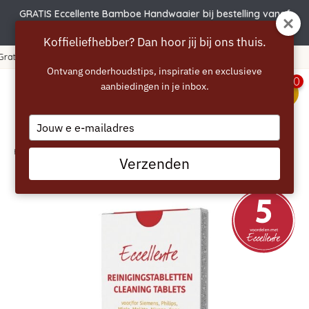
GRATIS Eccellente Bamboe Handwaaier bij bestelling vanaf
€50 | Actie verlengd t.e.m. 6 augustus!
Koffieliefhebber? Dan hoor jij bij ons thuis.
euro
365 dagen bedenktijd!
Ontvang onderhoudstips, inspiratie en exclusieve
0
aanbiedingen in je inbox.
menu
Type
your
email
Home
/
ECCELLENTE Solitabs Reinigingstabletten voor Solis - 10 stuks
Verzenden