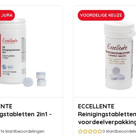
R JURA
VOORDELIGE KEUZE
ENTE
ECCELLENTE
gstabletten 2in1 -
Reinigingstabletten
s
voordeelverpakkin
stuks
16
klantbeoordelingen
0
klantbeoordel