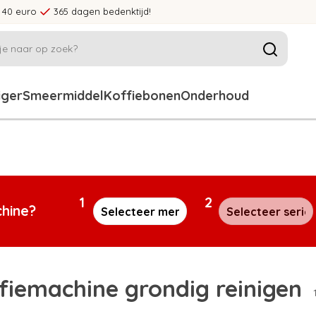
 40 euro
365 dagen bedenktijd!
iger
Smeermiddel
Koffiebonen
Onderhoud
1
2
chine?
fiemachine grondig reinigen