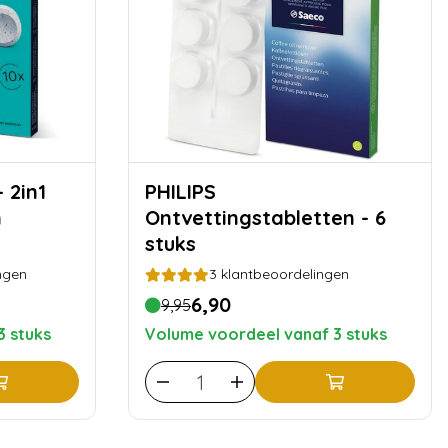
PHILIPS
n
Ontvettingstabletten - 6
stuks
ngen
3
klantbeoordelingen
6,90
9,95
3 stuks
Volume voordeel vanaf 3 stuks