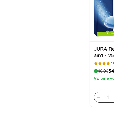
JURA Reinigingstabletten
3in1 - 2
3
34
40,00
Volume vo