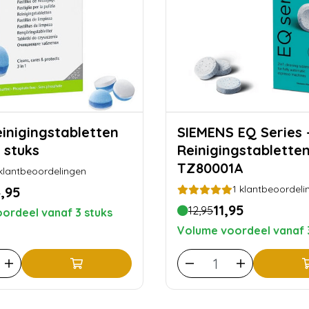
SIEMENS EQ Series - 2in1
5 stuks
Reinigingstablette
TZ80001A
klantbeoordelingen
1
klantbeoordeli
,95
11,95
12,95
ordeel vanaf 3 stuks
Volume voordeel vanaf 