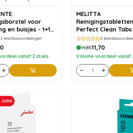
ENTE
MELITTA
ngsborstel voor
Reinigingstabletten
g en buisjes - 1+1
Perfect Clean Tabs 
jaar reinigen
2
klantbeoordelingen
0
klantbeoordel
50
11,70
14,85
ordeel vanaf 2 stuks
Volume voordeel vanaf 
R JURA