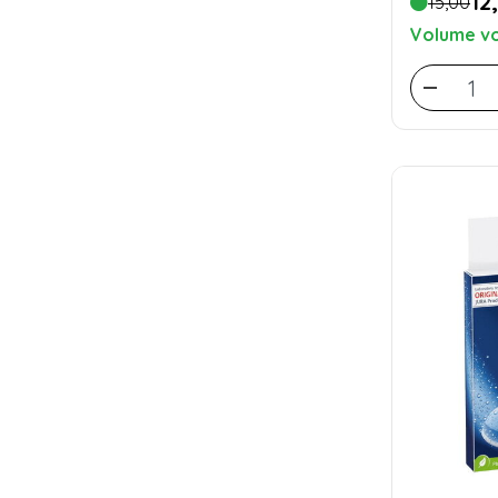
12
15,00
Volume vo