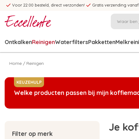
Voor 22:00 besteld, direct verzonden!
Gratis verzending vanaf
Ontkalken
Reinigen
Waterfilters
Pakketten
Melkrein
Home
/
Reinigen
KEUZEHULP
Welke producten passen bij mijn koffiema
Je kof
Filter op merk