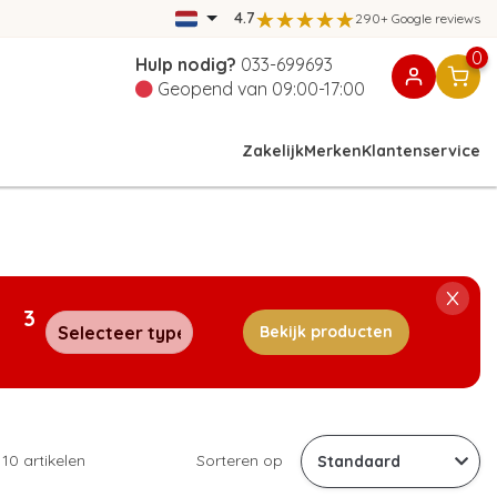
4.7
290+ Google reviews
0
Hulp nodig?
033-699693
Geopend van 09:00-17:00
Zakelijk
Merken
Klantenservice
3
Bekijk producten
110 artikelen
Sorteren op