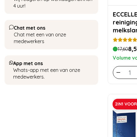
4 uur!
ECCELL
reinigi
Chat met ons
melkslan
Chat met een van onze
gratis
medewerkers
8,
17,60
Volume vo
App met ons
Whats-app met een van onze
medewerkers.
2IN1 VOO