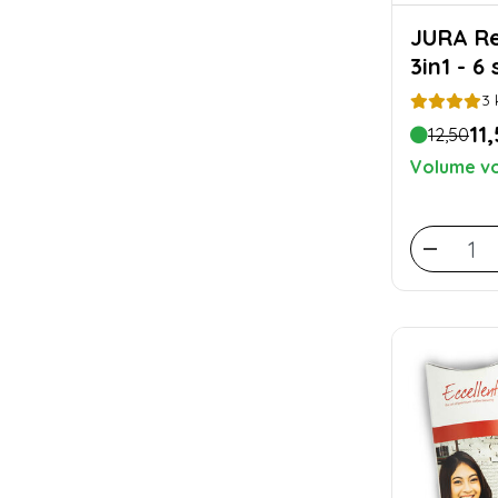
JURA Reinigingstabletten
3in1 - 6
3
11
12,50
Volume vo