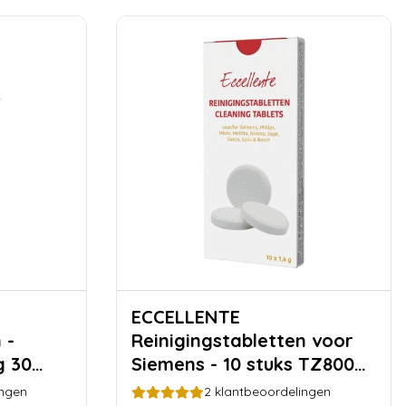
ECCELLENTE
 -
Reinigingstabletten voor
g 30
Siemens - 10 stuks TZ80001
| TZ60001
ingen
2
klantbeoordelingen