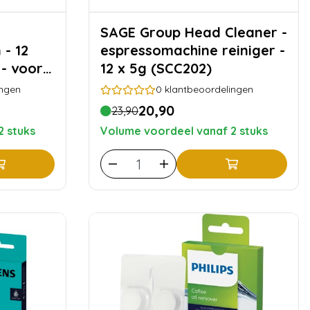
SAGE Group Head Cleaner -
 - 12
espressomachine reiniger -
- voor 1
12 x 5g (SCC202)
ingen
0
klantbeoordelingen
20,90
23,90
2 stuks
Volume voordeel vanaf 2 stuks