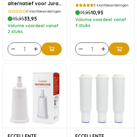
alternatief voor Jura
5
klantbeoordelingen
Smart filterpatronen -
0
klantbeoordelingen
14,95
10,95
3 stuks
45,95
33,95
Volume voordeel vanaf
3 stuks
Volume voordeel vanaf
2 stuks
ECCELLENTE
ECCELLENTE