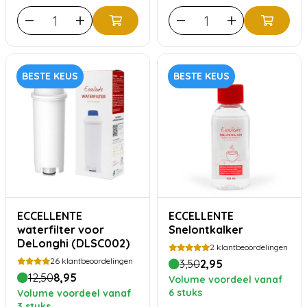
BESTE KEUS
BESTE KEUS
ECCELLENTE
ECCELLENTE
waterfilter voor
Snelontkalker
DeLonghi (DLSC002)
2
klantbeoordelingen
26
klantbeoordelingen
3,50
2,95
12,50
8,95
Volume voordeel vanaf
6 stuks
Volume voordeel vanaf
3 stuks