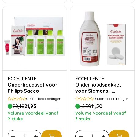
ECCELLENTE
ECCELLENTE
Onderhoudsset voor
Onderhoudspakket
Philips Saeco
voor Siemens –
Ontkalker 500 ml + 10
0
klantbeoordelingen
0
klantbeoordelingen
Reinigingstabletten
28,40
21,95
16,50
11,50
Volume voordeel vanaf
Volume voordeel vanaf
2 stuks
3 stuks