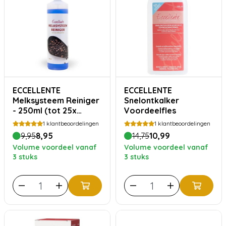
ECCELLENTE
ECCELLENTE
Melksysteem Reiniger
Snelontkalker
- 250ml (tot 25x
Voordeelfles
reinigen)
1
klantbeoordelingen
1
klantbeoordelingen
9,95
8,95
14,75
10,99
Volume voordeel vanaf
Volume voordeel vanaf
3 stuks
3 stuks