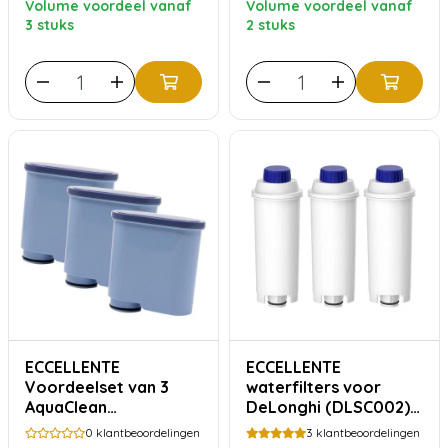
Volume voordeel vanaf
Volume voordeel vanaf
3 stuks
2 stuks
ECCELLENTE
ECCELLENTE
Voordeelset van 3
waterfilters voor
AquaClean
DeLonghi (DLSC002) –
waterfilters geschikt
3 stuks
0
klantbeoordelingen
3
klantbeoordelingen
voor Philips Saeco