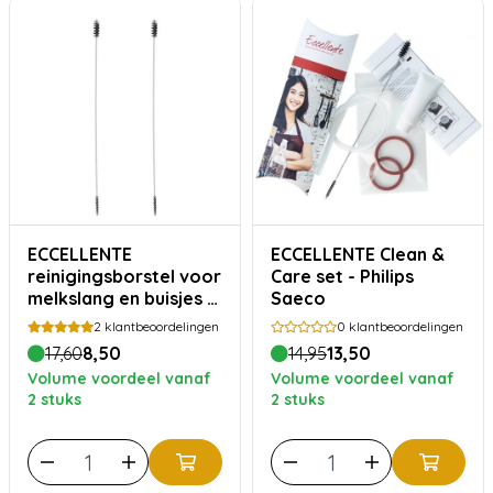
ECCELLENTE
ECCELLENTE Clean &
reinigingsborstel voor
Care set - Philips
melkslang en buisjes -
Saeco
1+1 gratis
2
klantbeoordelingen
0
klantbeoordelingen
17,60
8,50
14,95
13,50
Volume voordeel vanaf
Volume voordeel vanaf
2 stuks
2 stuks