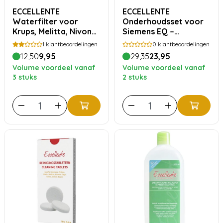
ECCELLENTE
ECCELLENTE
Waterfilter voor
Onderhoudsset voor
Krups, Melitta, Nivona
Siemens EQ –
en WMF Perfection
Waterfilter, Ontkalker
1
klantbeoordelingen
0
klantbeoordelingen
& Reiniging
12,50
9,95
29,35
23,95
Volume voordeel vanaf
Volume voordeel vanaf
3 stuks
2 stuks