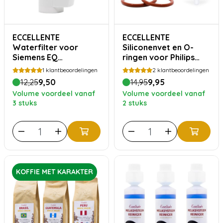
ECCELLENTE
ECCELLENTE
Waterfilter voor
Siliconenvet en O-
Siemens EQ
ringen voor Philips
koffiemachines
Saeco
1
klantbeoordelingen
2
klantbeoordelingen
12,25
9,50
14,95
9,95
Volume voordeel vanaf
Volume voordeel vanaf
3 stuks
2 stuks
KOFFIE MET KARAKTER