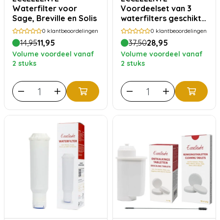
Waterfilter voor
Voordeelset van 3
Sage, Breville en Solis
waterfilters geschikt
voor Melitta Pro Aqua
0
klantbeoordelingen
0
klantbeoordelingen
14,95
11,95
37,50
28,95
Volume voordeel vanaf
Volume voordeel vanaf
2 stuks
2 stuks