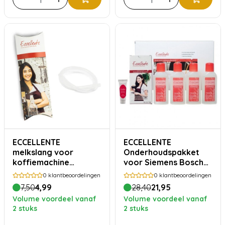
ECCELLENTE
ECCELLENTE
melkslang voor
Onderhoudspakket
koffiemachine
voor Siemens Bosch
melksysteem
Krups Miele
0
klantbeoordelingen
0
klantbeoordelingen
7,50
4,99
28,40
21,95
Volume voordeel vanaf
Volume voordeel vanaf
2 stuks
2 stuks