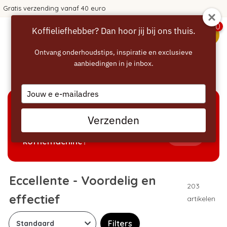
365 dagen bedenktijd!
0
Koffieliefhebber? Dan hoor jij bij ons thuis.
menu
Ontvang onderhoudstips, inspiratie en exclusieve
aanbiedingen in je inbox.
Home
/
Eccellente
Type
your
email
KEUZEHULP
Verzenden
Welke producten passen bij mijn
Tonen
koffiemachine?
Eccellente - Voordelig en
203
effectief
artikelen
Filters