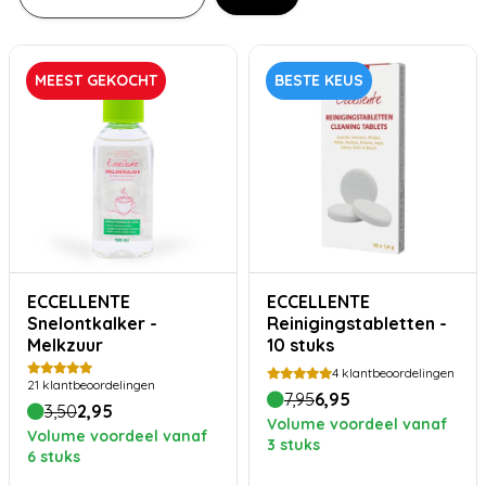
MEEST GEKOCHT
BESTE KEUS
ECCELLENTE
ECCELLENTE
Snelontkalker -
Reinigingstabletten -
Melkzuur
10 stuks
4
klantbeoordelingen
21
klantbeoordelingen
7,95
6,95
3,50
2,95
Volume voordeel vanaf
Volume voordeel vanaf
3 stuks
6 stuks