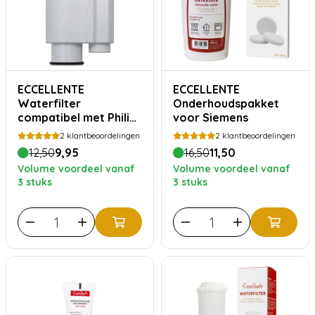
ECCELLENTE
ECCELLENTE
Waterfilter
Onderhoudspakket
compatibel met Philips
voor Siemens
Saeco Intenza+
2
klantbeoordelingen
2
klantbeoordelingen
12,50
9,95
16,50
11,50
Volume voordeel vanaf
Volume voordeel vanaf
3 stuks
3 stuks