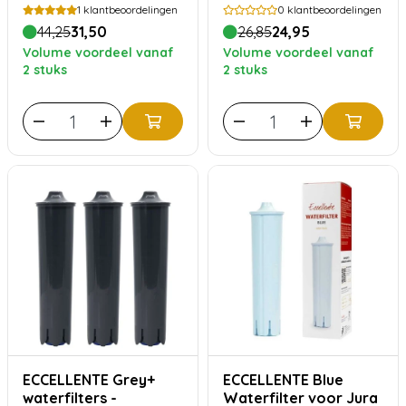
ontkalker voor
door Centraal-
1
klantbeoordelingen
0
klantbeoordelingen
DeLonghi
Amerika - 750 gram
44,25
31,50
26,85
24,95
Volume voordeel vanaf
Volume voordeel vanaf
2 stuks
2 stuks
ECCELLENTE Grey+
ECCELLENTE Blue
waterfilters -
Waterfilter voor Jura