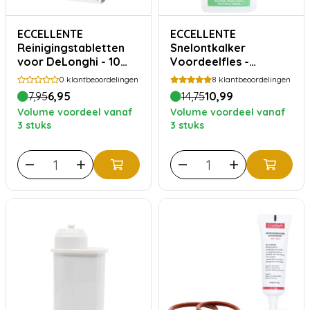
ECCELLENTE
ECCELLENTE
Reinigingstabletten
Snelontkalker
voor DeLonghi - 10
Voordeelfles -
stuks
Melkzuur
0
klantbeoordelingen
8
klantbeoordelingen
7,95
6,95
14,75
10,99
Volume voordeel vanaf
Volume voordeel vanaf
3 stuks
3 stuks