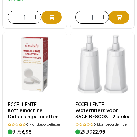
ECCELLENTE
ECCELLENTE
Koffiemachine
Waterfilters voor
Ontkalkingstabletten
SAGE BES008 - 2 stuks
- 6 stuks
0
klantbeoordelingen
0
klantbeoordelingen
9,95
6,95
29,90
22,95