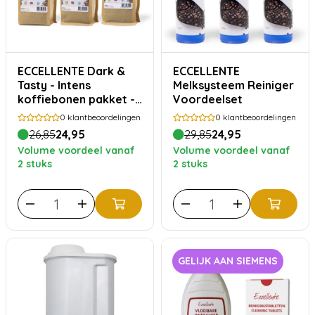
ECCELLENTE Dark &
ECCELLENTE
Tasty - Intens
Melksysteem Reiniger
koffiebonen pakket -
Voordeelset
750 gram
0
klantbeoordelingen
0
klantbeoordelingen
26,85
24,95
29,85
24,95
Volume voordeel vanaf
Volume voordeel vanaf
2 stuks
2 stuks
GELIJK AAN SIEMENS