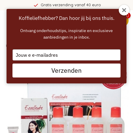
Gratis verzending vanaf 40 euro
0
Koffieliefhebber? Dan hoor jij bij ons thuis.
menu
Ontvang onderhoudstips, inspiratie en exclusieve
aanbiedingen in je inbox.
Home
/
ECCELLENTE Onderhoudspakket voor Siemens Bosch Krups Miele
Type
your
email
Verzenden