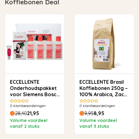
Koffiebonen Deal
ECCELLENTE
ECCELLENTE Brasil
Onderhoudspakket
Koffiebonen 250g –
voor Siemens Bosch
100% Arabica, Zacht
Krups Miele
& Rond
0
klantbeoordelingen
0
klantbeoordelingen
28,40
21,95
9,95
8,95
Volume voordeel
Volume voordeel
vanaf 2 stuks
vanaf 3 stuks