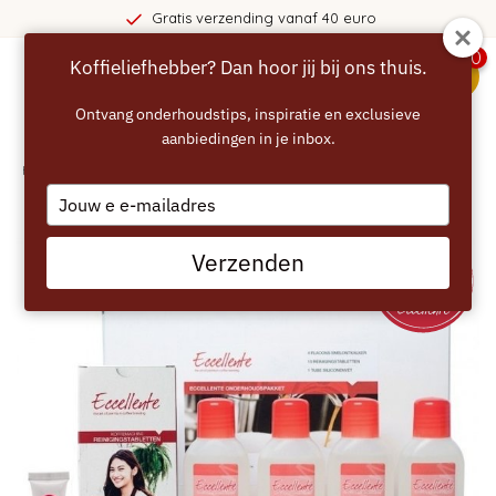
Gratis verzending vanaf 40 euro
0
Koffieliefhebber? Dan hoor jij bij ons thuis.
menu
Ontvang onderhoudstips, inspiratie en exclusieve
aanbiedingen in je inbox.
Home
/
ECCELLENTE Onderhoudspakket Miele
Type
your
email
Verzenden