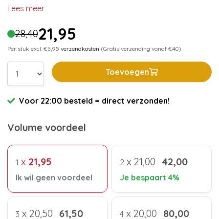
Lees meer
21,95
28,40
Per stuk excl. €5,95
verzendkosten
(Gratis verzending vanaf €40)
Toevoegen
Voor 22:00 besteld = direct verzonden!
Volume voordeel
x
21,95
x
21,00
42,00
1
2
Ik wil geen voordeel
Je bespaart 4%
x
20,50
61,50
x
20,00
80,00
3
4