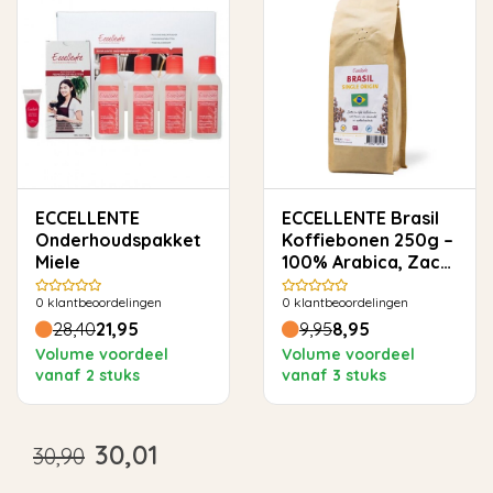
ECCELLENTE
ECCELLENTE Brasil
Onderhoudspakket
Koffiebonen 250g –
Miele
100% Arabica, Zacht
& Rond
0
klantbeoordelingen
0
klantbeoordelingen
28,40
21,95
9,95
8,95
Volume voordeel
Volume voordeel
vanaf 2 stuks
vanaf 3 stuks
30,01
30,90