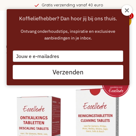
ing vanaf 40 euro
365 dagen
0
Koffieliefhebber? Dan hoor jij bij ons thuis.
menu
Ontvang onderhoudstips, inspiratie en exclusieve
aanbiedingen in je inbox.
Home
/
ECCELLENTE Koffiemachine Startpakket – Ontkalkingstabletten (6x)
+ Reinigingstabletten (10x)
Type
your
email
Verzenden