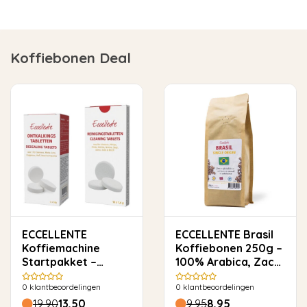
Koffiebonen Deal
ECCELLENTE
ECCELLENTE Brasil
Koffiemachine
Koffiebonen 250g –
Startpakket –
100% Arabica, Zacht
Ontkalkingstabletten
& Rond
0
klantbeoordelingen
0
klantbeoordelingen
(6x) +
Reinigingstabletten
19,90
13,50
9,95
8,95