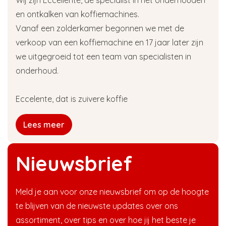
en ontkalken van koffiemachines.
Vanaf een zolderkamer begonnen we met de
verkoop van een koffiemachine en 17 jaar later zijn
we uitgegroeid tot een team van specialisten in
onderhoud.
Eccelente, dat is zuivere koffie
Lees meer
Nieuwsbrief
Meld je aan voor onze nieuwsbrief om op de hoogte
te blijven van de nieuwste updates over ons
assortiment, over tips en over hoe jij het beste je