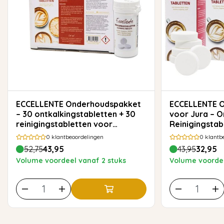
ECCELLENTE Onderhoudspakket
ECCELLENTE Onderhoudsset
– 30 ontkalkingstabletten + 30
voor Jura – O
reinigingstabletten voor
Reinigingstabl
koffiemachines
0
klantbeoordelingen
0
klantb
52,75
43,95
43,95
32,95
Volume voordeel vanaf 2 stuks
Volume voordee