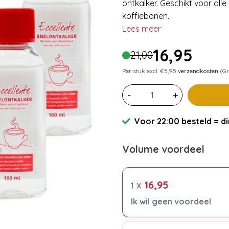
ontkalker. Geschikt voor all
koffiebonen.
Lees meer
16,95
21,00
Per stuk excl. €5,95
verzendkosten
(Gr
-
+
Voor 22:00 besteld = di
Volume voordeel
x
16,95
1
Ik wil geen voordeel