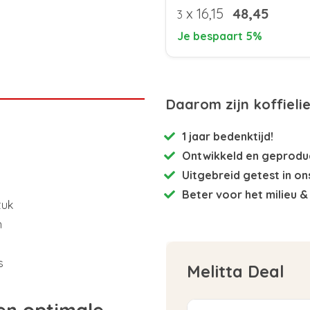
x
16,15
48,45
3
Je bespaart 5%
Daarom zijn koffieli
1 jaar bedenktijd!
Ontwikkeld en
geproduc
Uitgebreid getest
in on
Beter voor het milieu
& 
tuk
n
s
Melitta Deal
een optimale