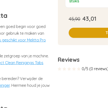
stuks
tta
43,01
45,90
s een goed begin voor goed
T
oor gebruik te maken van
s geschikt voor Melitta Pro
n de zetgroep van je machine.
Reviews
ect Clean Reinigings Tabs
0/5 (0 reviews
 bereiden? Verwijder de
iniger
. Hiermee houd je jouw