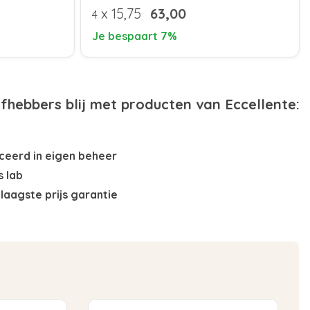
x
15,75
63,00
4
Je bespaart 7%
efhebbers blij met producten van Eccellente:
eerd in eigen beheer
s lab
laagste prijs garantie