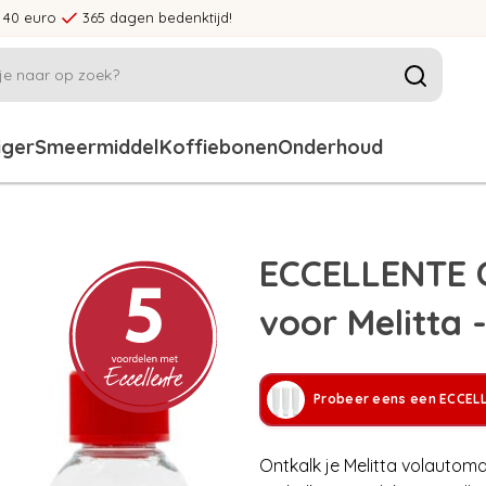
 40 euro
365 dagen bedenktijd!
iger
Smeermiddel
Koffiebonen
Onderhoud
ECCELLENTE C
voor Melitta 
Probeer eens een ECCEL
Ontkalk je Melitta volautom