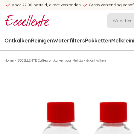
Voor 22:00 besteld, direct verzonden!
Gratis verzending vanaf
Ontkalken
Reinigen
Waterfilters
Pakketten
Melkrein
Home
/
ECCELLENTE Caffeo ontkalker voor Melitta - 6x ontkalken