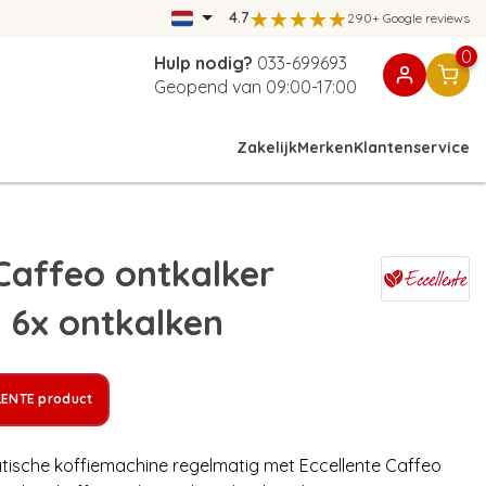
4.7
290+ Google reviews
0
Hulp nodig?
033-699693
Geopend van 09:00-17:00
Zakelijk
Merken
Klantenservice
affeo ontkalker
- 6x ontkalken
LENTE product
atische koffiemachine regelmatig met Eccellente Caffeo