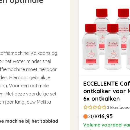
koffiemachine. Kalkaanslag
or het water minder snel
ffiemachine moet hierdoor
den. Hierdoor gebruik je
ECCELLENTE Caffeo
gaan. Voor een optimale
ontkalker voor M
n. Met deze voordelige set
6x ontkalken
n jaar lang jouw Melitta
0
klantbeoo
16,95
21,00
pe machine bij het tabblad
Volume voordeel va