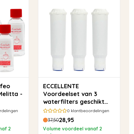
ECCELLENTE
elitta -
Voordeelset van 3
waterfilters geschikt
voor Melitta Pro Aqua
rdelingen
0
klantbeoordelingen
28,95
37,50
naf 2
Volume voordeel vanaf 2