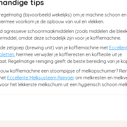
handige tips
g regelmatig (bijvoorbeeld wekelijks) om je machine schoon e
iermee voorkom je de opbouw van vuil en vlekken.
jd agressieve schoonmaakmiddelen (zoals middelen die blee
rmiddel, omdat deze schadelijk zijn voor je koffiemachine.
g de zetgoep (brewing unit) van je koffiemachine met
Eccellen
bletten
, hiermee verwijder je koffieresten en koffieolie uit je
at. Regelmatige reiniging geeft de beste bereiding van je kop
 jouw koffiemachine een stoompijpje of melkopschuimer? Rei
met
Eccellente Melksysteem Reiniger
om melkresten en melkve
voor het lekkerste melkschuim uit een hygiënisch schoon me