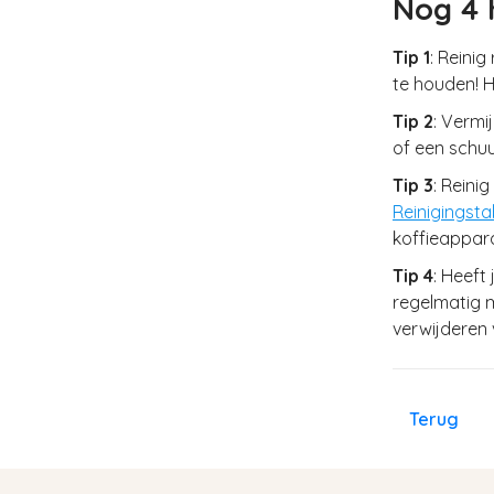
Nog 4 
Tip 1
: Reini
te houden! H
Tip 2
: Vermi
of een schuu
Tip 3
: Reini
Reinigingsta
koffieappara
Tip 4
: Heeft
regelmatig 
verwijderen 
Terug