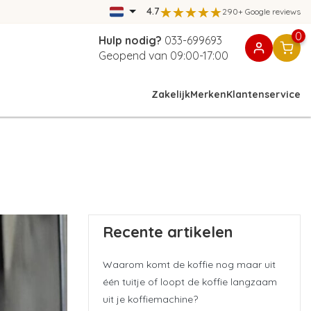
4.7
290+ Google reviews
0
Hulp nodig?
033-699693
Geopend van 09:00-17:00
Zakelijk
Merken
Klantenservice
Recente artikelen
Waarom komt de koffie nog maar uit
één tuitje of loopt de koffie langzaam
uit je koffiemachine?