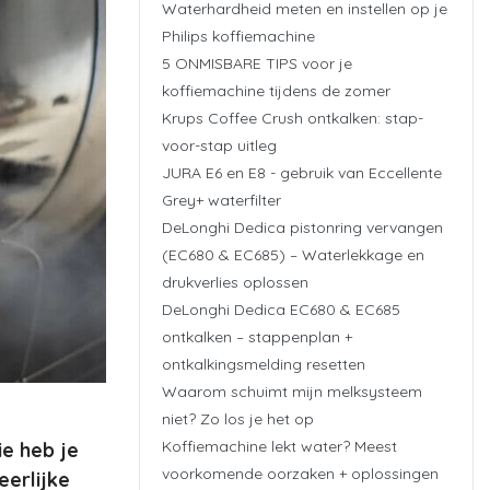
Waterhardheid meten en instellen op je
Philips koffiemachine
5 ONMISBARE TIPS voor je
koffiemachine tijdens de zomer
Krups Coffee Crush ontkalken: stap-
voor-stap uitleg
JURA E6 en E8 - gebruik van Eccellente
Grey+ waterfilter
DeLonghi Dedica pistonring vervangen
(EC680 & EC685) – Waterlekkage en
drukverlies oplossen
DeLonghi Dedica EC680 & EC685
ontkalken – stappenplan +
ontkalkingsmelding resetten
Waarom schuimt mijn melksysteem
niet? Zo los je het op
Koffiemachine lekt water? Meest
ie heb je
voorkomende oorzaken + oplossingen
eerlijke