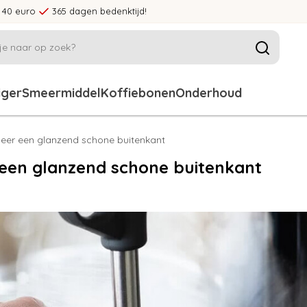
 40 euro
365 dagen bedenktijd!
iger
Smeermiddel
Koffiebonen
Onderhoud
weer een glanzend schone buitenkant
 een glanzend schone buitenkant