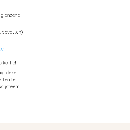
n glanzend
k bevatten)
te
 koffie!
nig deze
tten te
lksysteem.