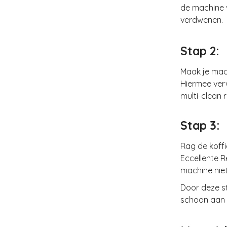
de machine v
verdwenen.
Stap 2:
Maak je mac
Hiermee verw
multi-clean 
Stap 3:
Rag de koffi
Eccellente R
machine nie
Door deze st
schoon aan 