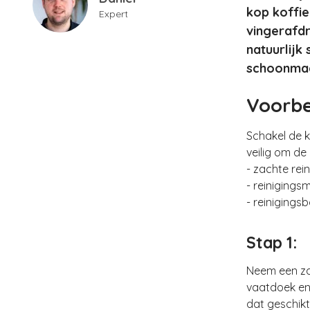
kop koffie
Expert
vingerafdr
natuurlijk 
schoonmaa
Voorbe
Schakel de k
veilig om de
- zachte rei
- reinigings
- reinigingsb
Stap 1:
Neem een zac
vaatdoek en 
dat geschikt