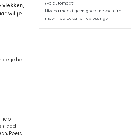
(volautomaat)
e vlekken,
Nivona maakt geen goed melkschuim
ar wil je
meer – oorzaken en oplossingen
maak je het
:
ine of
gsmiddel
ean. Poets