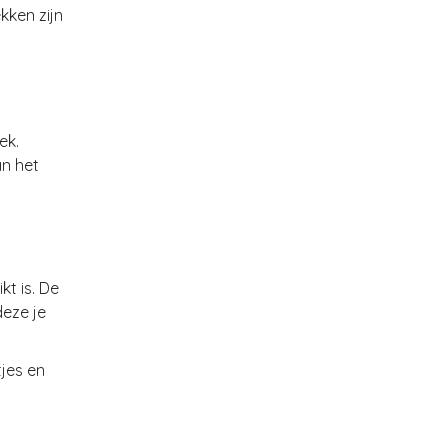
kken zijn
ek.
an het
kt is. De
deze je
tjes en