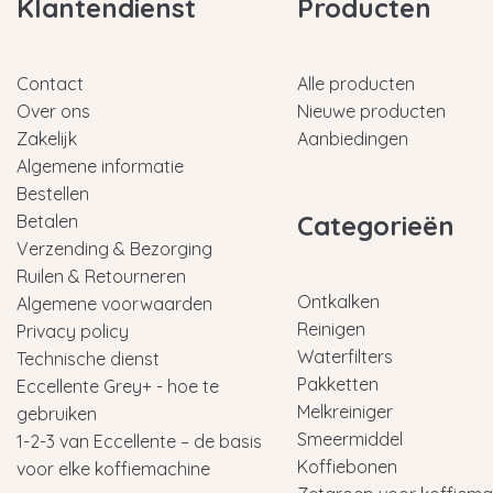
Klantendienst
Producten
Contact
Alle producten
Over ons
Nieuwe producten
Zakelijk
Aanbiedingen
Algemene informatie
Bestellen
Categorieën
Betalen
Verzending & Bezorging
Ruilen & Retourneren
Ontkalken
Algemene voorwaarden
Reinigen
Privacy policy
Waterfilters
Technische dienst
Pakketten
Eccellente Grey+ - hoe te
Melkreiniger
gebruiken
Smeermiddel
1-2-3 van Eccellente – de basis
Koffiebonen
voor elke koffiemachine