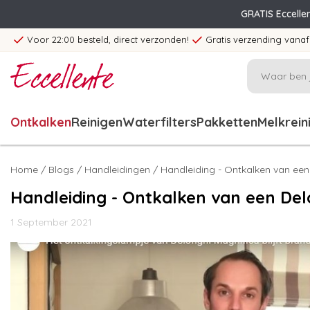
GRATIS Eccelle
Voor 22:00 besteld, direct verzonden!
Gratis verzending vanaf
Ontkalken
Reinigen
Waterfilters
Pakketten
Melkrein
Home
/
Blogs
/
Handleidingen
/ Handleiding - Ontkalken van een
Handleiding - Ontkalken van een Del
1 September 2021