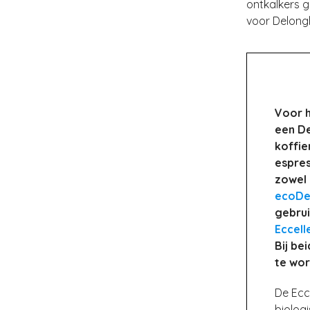
ontkalkers g
voor Delongh
Voor h
een D
koffie
espres
zowel
ecoDec
gebrui
Eccell
Bij be
te wor
De Ecce
biolog