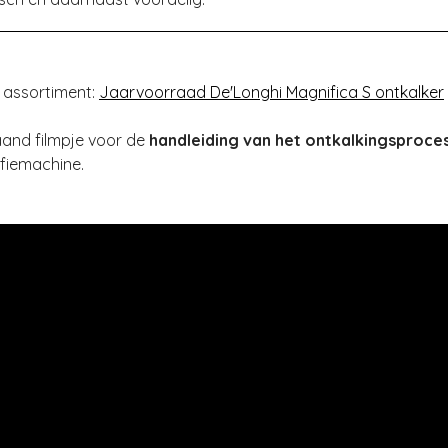
 assortiment:
Jaarvoorraad De'Longhi Magnifica S ontkalker
aand filmpje voor de
handleiding van het ontkalkingsproce
fiemachine.