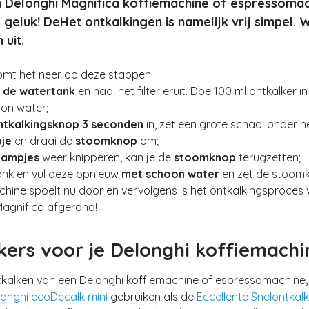
n Delonghi Magnifica koffiemachine of espressoma
 geluk! DeHet ontkalkingen is namelijk vrij simpel.
 uit.
komt het neer op deze stappen:
 de watertank
en haal het filter eruit. Doe 100 ml ontkalker i
hoon water;
ntkalkingsknop 3 seconden
in, zet een grote schaal onder h
pje
en draai de
stoomknop
om;
lampjes
weer knipperen, kan je de
stoomknop
terugzetten;
ank en vul deze opnieuw
met schoon water
en zet de stoom
hine spoelt nu door en vervolgens is het ontkalkingsproces
Magnifica afgerond!
kers voor je Delonghi koffiemachi
tkalken van een Delonghi koffiemachine of espressomachine, 
longhi ecoDecalk mini
gebruiken als de
Eccellente Snelontkalk