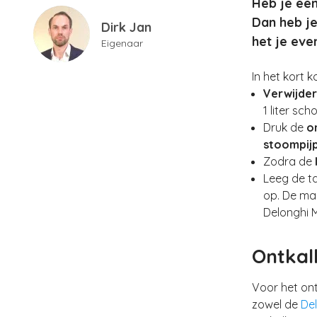
Heb je ee
Dan heb je
Dirk Jan
het je even
Eigenaar
In het kort 
Verwijder
1 liter sc
Druk de
o
stoompij
Zodra de
Leeg de t
op. De mac
Delonghi 
Ontkal
Voor het on
zowel de
De