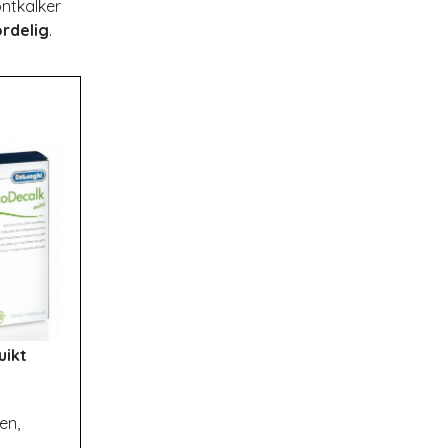
ontkalker
rdelig
.
uikt
en,