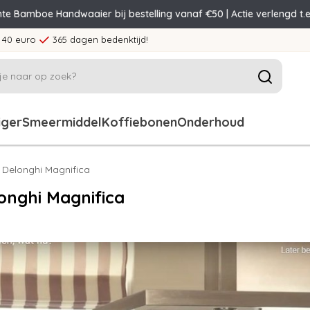
nte Bamboe Handwaaier bij bestelling vanaf €50 | Actie verlengd t.e
 40 euro
365 dagen bedenktijd!
iger
Smeermiddel
Koffiebonen
Onderhoud
 Delonghi Magnifica
onghi Magnifica