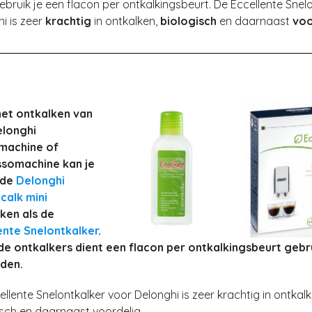
ebruik je een flacon per ontkalkingsbeurt. De Eccellente Snel
i is zeer
krachtig
in ontkalken,
biologisch
en daarnaast
voo
et ontkalken van
elonghi
machine of
somachine kan je
 de
Delonghi
alk mini
ken als de
ente Snelontkalker
.
ide ontkalkers dient een flacon per ontkalkingsbeurt gebr
den.
llente Snelontkalker voor Delonghi is zeer krachtig in ontkalk
isch en daarnaast voordelig.