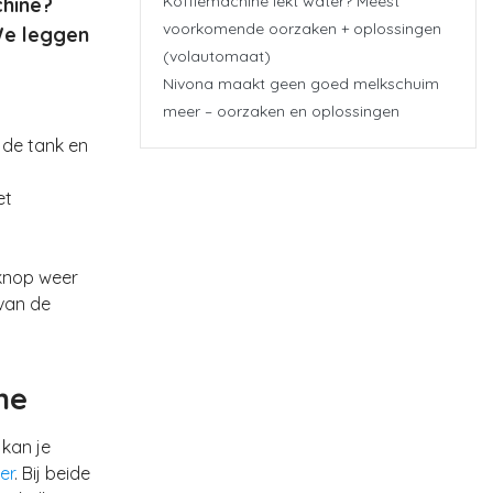
Koffiemachine lekt water? Meest
chine?
voorkomende oorzaken + oplossingen
 We leggen
(volautomaat)
Nivona maakt geen goed melkschuim
meer – oorzaken en oplossingen
n de tank en
et
knop weer
 van de
ne
kan je
er
. Bij beide