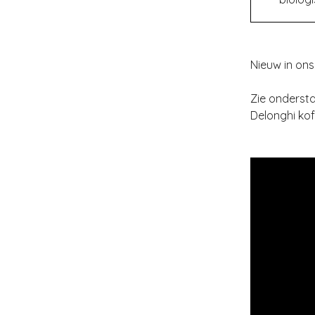
Nieuw in ons
Zie onderst
Delonghi kof