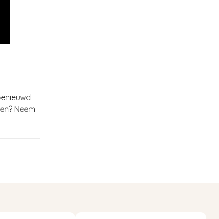
 benieuwd
ken? Neem