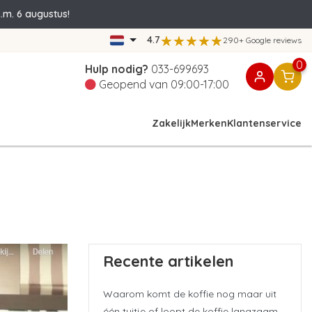
.m. 6 augustus!
4.7
290+ Google reviews
0
Hulp nodig?
033-699693
Geopend van 09:00-17:00
Zakelijk
Merken
Klantenservice
Recente artikelen
Waarom komt de koffie nog maar uit
één tuitje of loopt de koffie langzaam