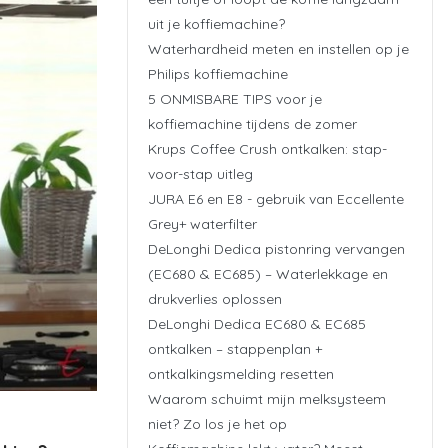
uit je koffiemachine?
Waterhardheid meten en instellen op je
Philips koffiemachine
5 ONMISBARE TIPS voor je
koffiemachine tijdens de zomer
Krups Coffee Crush ontkalken: stap-
voor-stap uitleg
JURA E6 en E8 - gebruik van Eccellente
Grey+ waterfilter
DeLonghi Dedica pistonring vervangen
(EC680 & EC685) – Waterlekkage en
drukverlies oplossen
DeLonghi Dedica EC680 & EC685
ontkalken – stappenplan +
ontkalkingsmelding resetten
Waarom schuimt mijn melksysteem
niet? Zo los je het op