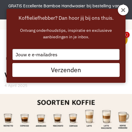
GRATIS Eccellente Bamboe Handwaaier bij bestelling vanaf
€50 | Actie verlengd t.e.m. 6 augustus!
Koffieliefhebber? Dan hoor jij bij ons thuis.
Gratis verzending vanaf 40 euro
Ontvang onderhoudstips, inspiratie en exclusieve
0
aanbiedingen in je inbox.
menu
Type
Home
your
/
Blogs
/
Algemeen
/ Welke koffie heb jij in je kop?
email
Verzenden
Welke koffie heb jij in je kop?
4 April 2025